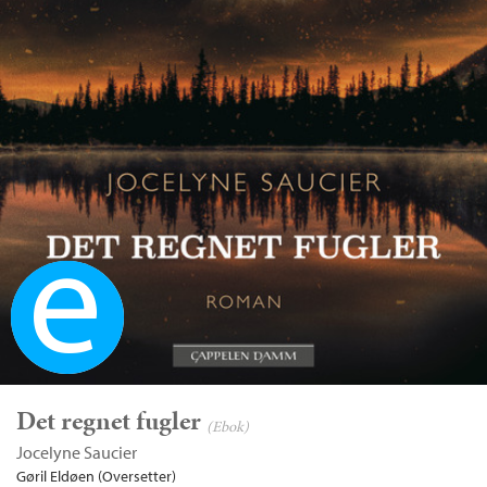
Ebok
Det regnet fugler
(Ebok)
Jocelyne Saucier
Gøril Eldøen (Oversetter)