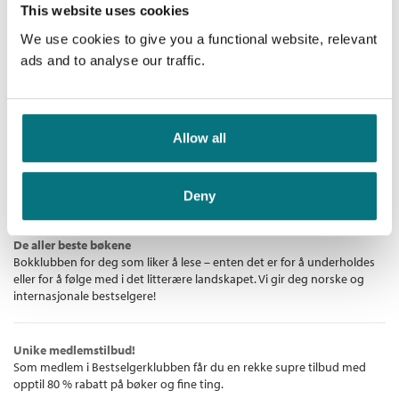
Bokmål
Heftet
2021
229,–
This website uses cookies
tilbake i tid. Den andre er den vevre Marie-Desneiges, som er
Skjønnlitteratur
Jocelyne Saucier
på alder med Tom og Charlie, og på flukt fra den psykiatriske
Det regnet fugler
We use cookies to give you a functional website, relevant
Kopibeskyttelse:
Vannmerket
Ebok
institusjonen der hun har tilbrakt nesten hele livet. Skjulestedet
ads and to analyse our traffic.
Bokmål
Nedlastbar lydbok
2020
379,–
Filformat:
EPUB
i skogen vil aldri bli det samme igjen.
Originaltittel:
Il pleuvait des oiseaux
Det regnet fugler
er en sjelfull, rørende roman som hyller
naturen, friheten og kjærligheten, alderdommen og
Pris
249,–
Oversatt av:
Eldøen, Gøril
Allow all
muligheten til nye sjanser på tampen av livet.
Jocelyne Saucier (f. 1948) har lenge vært en av de mest
Bestselgerklubben - De beste boknyhetene
kritikerhyllede og mest populære romanforfatterne i det
Deny
fransktalende Canada. Med
Det regnet fugler
blir hun
endelig tilgjengelig på norsk.
De aller beste bøkene
«Med
Det regnet fugler
har forfatteren overgått seg selv … [En
Bokklubben for deg som liker å lese – enten det er for å underholdes
fortelling] så inspirert, så menneskelig! Jocelyne Saucier er en
eller for å følge med i det litterære landskapet. Vi gir deg norske og
sjelens tryllekunstner.» Le
internasjonale bestselgere!
Unike medlemstilbud!
Som medlem i Bestselgerklubben får du en rekke supre tilbud med
opptil 80 % rabatt på bøker og fine ting.