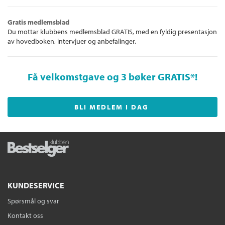
Gratis medlemsblad
Du mottar klubbens medlemsblad GRATIS, med en fyldig presentasjon
av hovedboken, intervjuer og anbefalinger.
Få velkomstgave og 3 bøker GRATIS
*!
BLI MEDLEM I DAG
KUNDESERVICE
Spørsmål og svar
Kontakt oss