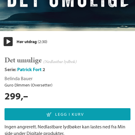
Hør utdrag
(2:30)
Start/pause
Det umulige
(Nedlastbar lydbok)
Serie:
Patrick Fort
2
Belinda Bauer
Guro Dimmen (Oversetter)
299,–
Ingen angrerett. Nedlastbare lydbøker kan lastes ned fra Min
side under Digitale produkter.