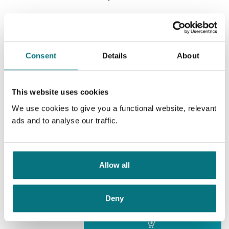
eggene.
Serie:
Patrick Fort
Serienummer:
2
Exit
Consent
Details
About
Belinda Bauer
Nedlastbar lydbok
This website uses cookies
We use cookies to give you a functional website, relevant
Pris
399,–
ads and to analyse our traffic.
Sannheten om livet og døden
Allow all
Belinda Bauer
Deny
Nedlastbar lydbok