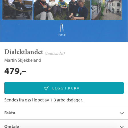
Dialektlandet
(Innbundet)
Martin Skjekkeland
479,–
Sendes fra oss i løpet av 1-3 arbeidsdager.
Fakta
Forfatter:
Martin Skjekkeland
Omtale