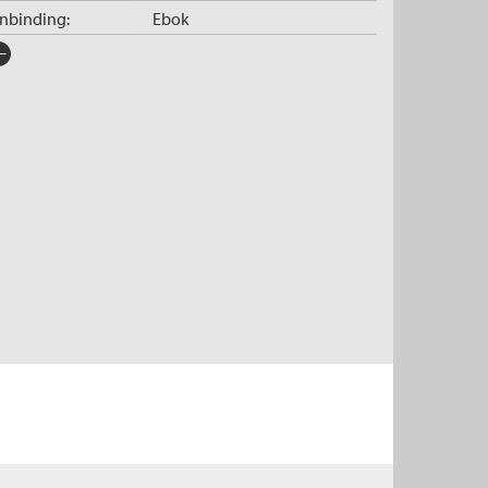
nnbinding:
Ebok
rlag:
Cappelen Damm
råk:
Bokmål
SBN/EAN:
9788202456139
tegori:
Politikk og samfunn
og
Dokumentar og fakta
pibeskyttelse:
Vannmerket
lformat:
EPUB