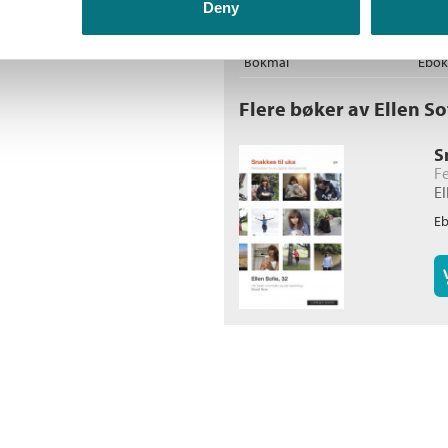
Deny
Sandton.Soweto t/r
Bokmål
Ebok
Flere bøker av Ellen So
S
Fe
El
E