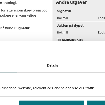
Andre utgaver
n antologi.
forfattere som skrev presist og
Signatur
opulære eller vanskelige
Bokmål
Ebok
Jakten på dypet
r å finne i
Signatur
.
Bokmål
Ebok
Til melkens pris
Bokmål
Ebok
Pendlerne
Bokmål
Ebok
Details
Gresk mørketid
Bokmål
Ebok
Valget
functional website, relevant ads and to analyse our traffic.
Bokmål
Ebok
Slendrian-ateismens uutholde
Bokmål
Ebok