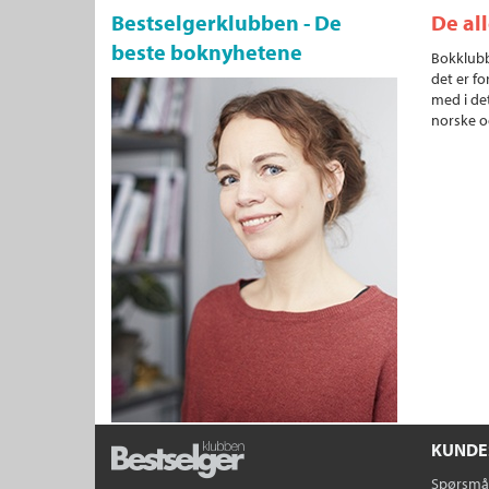
Bestselgerklubben - De
De al
beste boknyhetene
Bokklubb
det er fo
med i det
norske o
KUNDE
Spørsmål