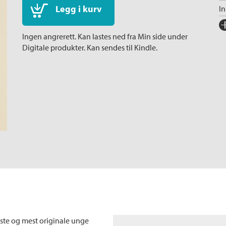
Legg i kurv
I
Fo
Ingen angrerett. Kan lastes ned fra Min side under
Sp
Digitale produkter. Kan sendes til Kindle.
I
Ka
Ko
Fi
este og mest originale unge