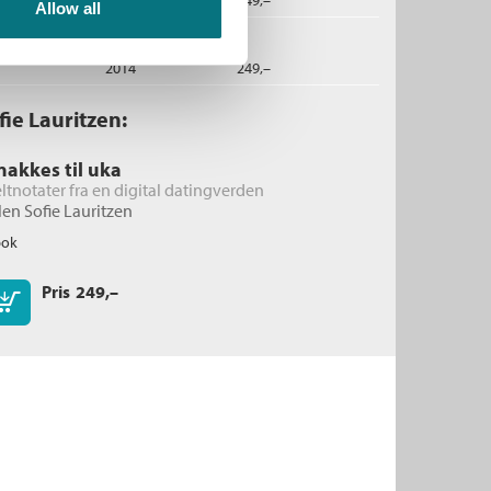
Allow all
2014
249,–
fie Lauritzen:
nakkes til uka
ltnotater fra en digital datingverden
len Sofie Lauritzen
bok
Pris
249,–
Kjøp