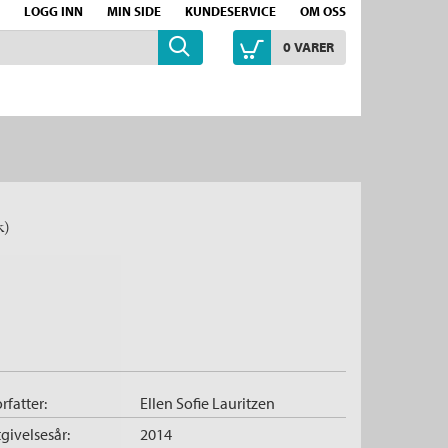
LOGG INN
MIN SIDE
KUNDESERVICE
OM OSS
0
VARER
k)
rfatter:
Ellen Sofie Lauritzen
givelsesår:
2014