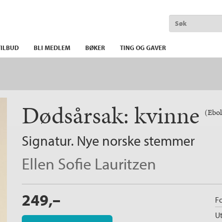
ILBUD
BLI MEDLEM
BØKER
TING OG GAVER
Dødsårsak: kvinne
(Ebo
Signatur. Nye norske stemmer
Ellen Sofie Lauritzen
249,–
Fo
Ut