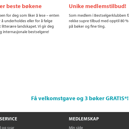
ler beste bøkene
Unike medlemstilbud!
en for deg som liker å lese – enten
Som medlem i Bestselgerklubben f
r å underholdes eller for å følge
rekke supre tilbud med opptil 80 %
 litterære landskapet. Vi gir deg
på bøker og fine ting.
g internasjonale bestselgere!
Få velkomstgave og 3 bøker GRATIS
*!
SERVICE
MEDLEMSKAP
 og svar
Min side