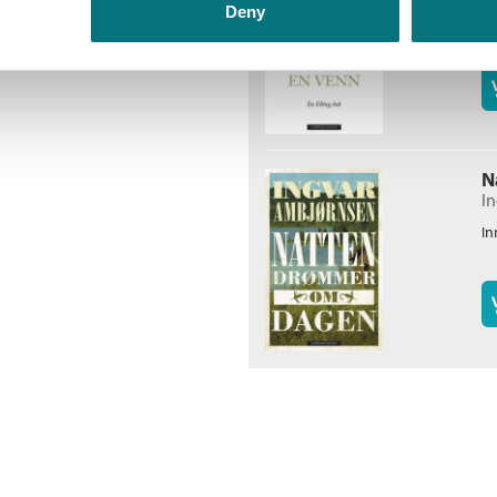
Deny
In
N
I
In