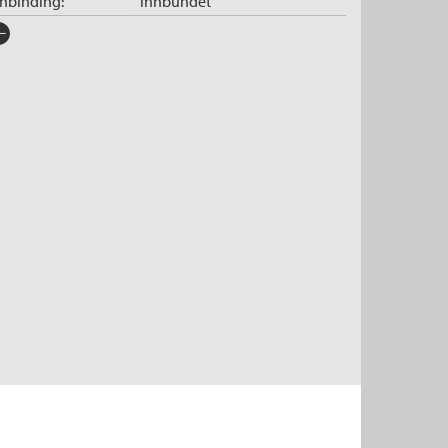
nnbinding:
Innbundet
rlag:
Cappelen Damm
råk:
Bokmål
SBN/EAN:
9788202311834
tegori:
Romaner
tall sider:
96
lustratør:
Renberg, Marius