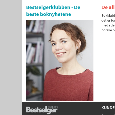
Bestselgerklubben - De
De al
beste boknyhetene
Bokklubb
det er fo
med i det
norske o
KUNDE