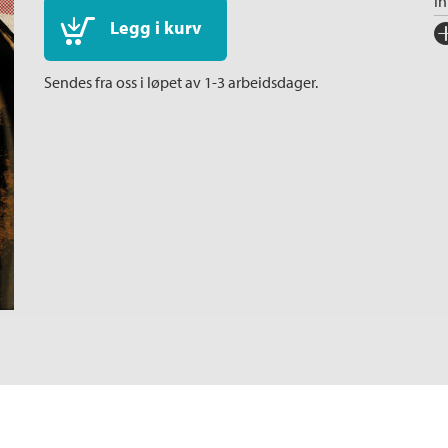
I
Legg i kurv
Fo
Sp
Sendes fra oss i løpet av 1-3 arbeidsdager.
I
Ka
An
Il