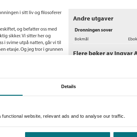
ningen i sitt liv og filosoferer
Andre utgaver
dreskiftet, og befatter oss med
Dronningen sover
tig sikker. Vi sitter her og
Bokmål
Ebo
 i svime utpå natten, går vi til
en etasje. Og jeg tror i grunnen
Flere bøker av Ingvar
S
I
In
Details
functional website, relevant ads and to analyse our traffic.
E
El