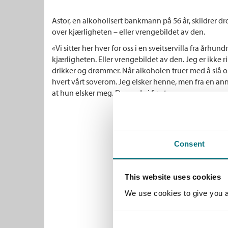
Astor, en alkoholisert bankmann på 56 år, skildrer dron
over kjærligheten – eller vrengebildet av den.
«Vi sitter her hver for oss i en sveitservilla fra århun
kjærligheten. Eller vrengebildet av den. Jeg er ikke rik
drikker og drømmer. Når alkoholen truer med å slå oss
hvert vårt soverom. Jeg elsker henne, men fra en ann
at hun elsker meg. Der nede i første.»
Consent
This website uses cookies
We use cookies to give you a 