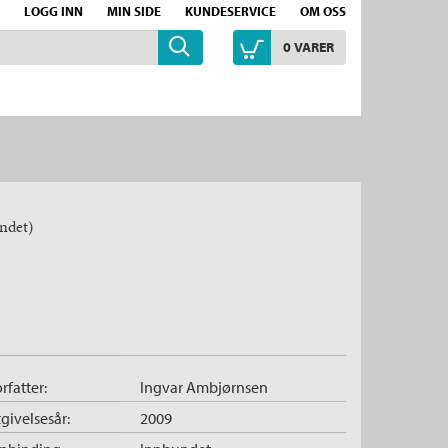
LOGG INN
MIN SIDE
KUNDESERVICE
OM OSS
0
VARER
ndet)
rfatter:
Ingvar Ambjørnsen
givelsesår:
2009