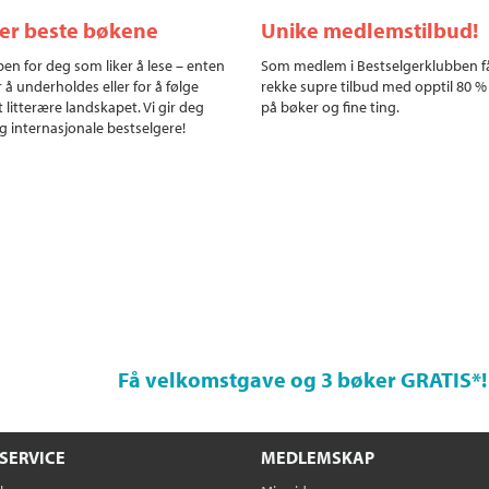
ler beste bøkene
Unike medlemstilbud!
en for deg som liker å lese – enten
Som medlem i Bestselgerklubben f
r å underholdes eller for å følge
rekke supre tilbud med opptil 80 %
 litterære landskapet. Vi gir deg
på bøker og fine ting.
g internasjonale bestselgere!
Få velkomstgave og 3 bøker GRATIS
*!
SERVICE
MEDLEMSKAP