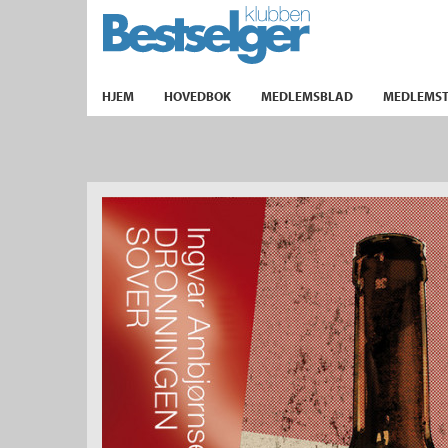
TIL FORSIDEN
HJEM
HOVEDBOK
MEDLEMSBLAD
MEDLEMST
k
lad
ilbud
m
aver
ice