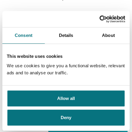
Oversatt av:
Farestad, Ulrik
Serie:
Laurie Moran
Serienummer:
6
Navnløs fiende
Mary Higgins Clark
Consent
Details
About
Nedlastbar lydbok
This website uses cookies
We use cookies to give you a functional website, relevant
Pris
399,–
ads and to analyse our traffic.
Deilig er jorden, merkverdig
Allow all
er Guds himmel
Mary Higgins Clark
Deny
Nedlastbar lydbok