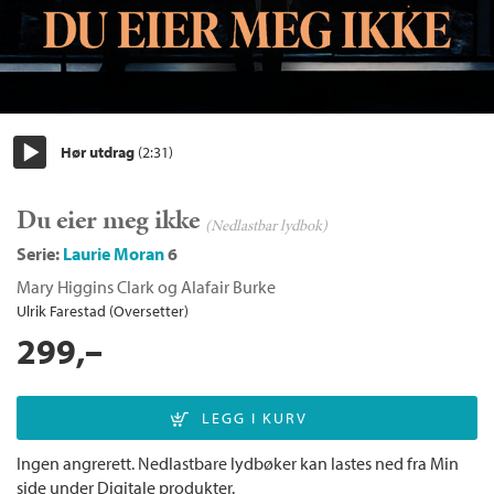
Hør utdrag
(2:31)
Start/pause
Du eier meg ikke
(Nedlastbar lydbok)
Serie:
Laurie Moran
6
Mary Higgins Clark
og
Alafair Burke
Ulrik Farestad (Oversetter)
299,–
Ingen angrerett. Nedlastbare lydbøker kan lastes ned fra Min
side under Digitale produkter.