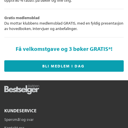
opptil 80 % rabatt på bøker og fine ting.
Gratis medlemsblad
Du mottar klubbens medlemsblad GRATIS, med en fyldig presentasjon
av hovedboken, intervjuer og anbefalinger.
Få velkomstgave og 3 bøker GRATIS
*!
BLI MEDLEM I DAG
KUNDESERVICE
Spørsmål og svar
Kontakt oss