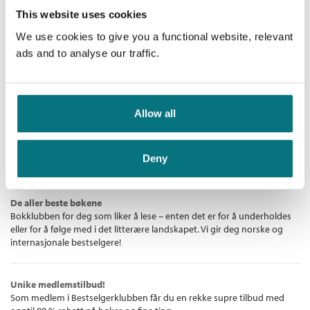
Adelaide må love adoptivmoren sin å holde på en sjokkerende
This website uses cookies
hemmelighet – en hemmelighet som vil forandre Adelaides liv
Anna Stuart
We use cookies to give you a functional website, relevant
for alltid.
Nedlastbar lydbok
ads and to analyse our traffic.
Pris
399,–
Allow all
Bestselgerklubben - De beste boknyhetene
Deny
De aller beste bøkene
Bokklubben for deg som liker å lese – enten det er for å underholdes
eller for å følge med i det litterære landskapet. Vi gir deg norske og
internasjonale bestselgere!
Unike medlemstilbud!
Som medlem i Bestselgerklubben får du en rekke supre tilbud med