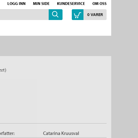
LOGG INN
MIN SIDE
KUNDESERVICE
OM OSS
0
VARER
ert)
rfatter:
Catarina Kruusval