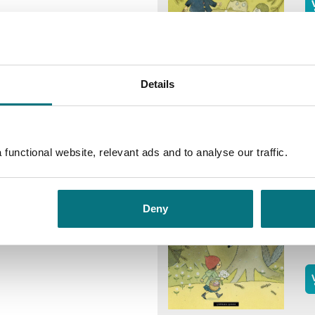
D
Ca
Details
Ka
functional website, relevant ads and to analyse our traffic.
R
Deny
Ca
Ka