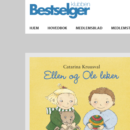
TIL FORSIDEN
HJEM
HOVEDBOK
MEDLEMSBLAD
MEDLEMST
k
lad
ilbud
m
aver
ice