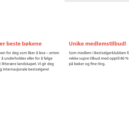
ler beste bøkene
Unike medlemstilbud!
en for deg som liker å lese – enten
Som medlem i Bestselgerklubben f
r å underholdes eller for å følge
rekke supre tilbud med opptil 80 %
 litterære landskapet. Vi gir deg
på bøker og fine ting.
g internasjonale bestselgere!