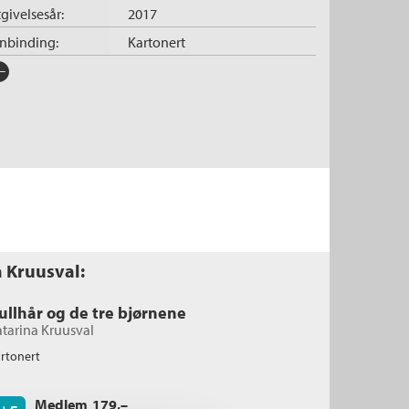
givelsesår:
2017
nnbinding:
Kartonert
rlag:
Cappelen Damm
råk:
Bokmål
SBN/EAN:
9788202546946
tegori:
Pekebøker
der:
0 - 3
tall sider:
14
lustratør:
Kruusval, Catarina
a Kruusval:
iginaltittel:
Ellen och Olle leker
rie:
Ellen og Ole
ullhår og de tre bjørnene
tarina Kruusval
rtonert
Medlem
179,–