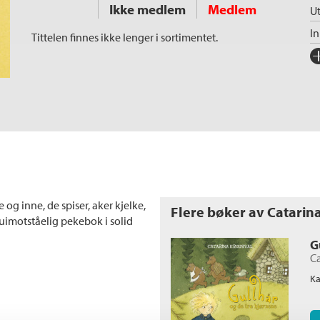
Ikke medlem
Medlem
Ut
I
Tittelen finnes ikke lenger i sortimentet.
Fo
Sp
I
Ka
Al
An
Il
og inne, de spiser, aker kjelke,
Flere bøker av Catarin
Or
n uimotståelig pekebok i solid
Se
G
Ca
Ka