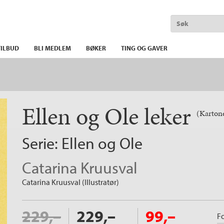
ILBUD
BLI MEDLEM
BØKER
TING OG GAVER
Ellen og Ole leker
(Karton
Serie:
Ellen og Ole
Catarina Kruusval
Catarina Kruusval (Illustratør)
229,–
229,–
99,–
Fo