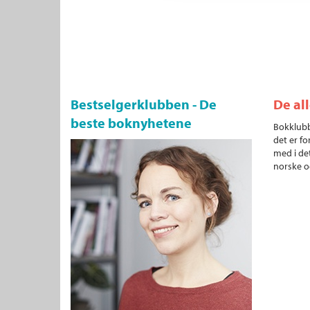
Bestselgerklubben - De
De al
beste boknyhetene
Bokklubb
det er fo
med i det
norske o