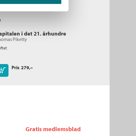
e
apitalen i det 21. århundre
homas Piketty
ftet
Pris
279,–
Kjøp
Gratis medlemsblad