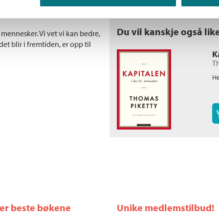
r en endeløs kamp mot
Du vil kanskje også lik
av mennesker. Vi vet vi kan bedre,
et blir i fremtiden, er opp til
K
T
He
ler beste bøkene
Unike medlemstilbud!