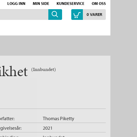
LOGG INN
MIN SIDE
KUNDESERVICE
OM OSS
0
VARER
likhet
(Innbundet)
rfatter:
Thomas Piketty
givelsesår:
2021