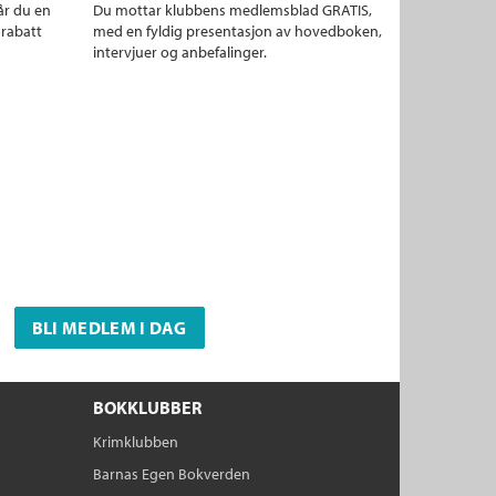
år du en
Du mottar klubbens medlemsblad GRATIS,
 rabatt
med en fyldig presentasjon av hovedboken,
intervjuer og anbefalinger.
BLI MEDLEM I DAG
BOKKLUBBER
Krimklubben
Barnas Egen Bokverden