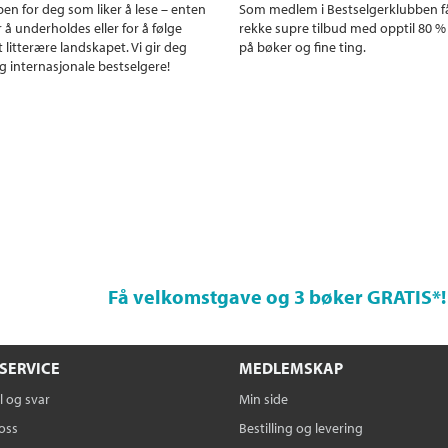
en for deg som liker å lese – enten
Som medlem i Bestselgerklubben f
r å underholdes eller for å følge
rekke supre tilbud med opptil 80 %
 litterære landskapet. Vi gir deg
på bøker og fine ting.
g internasjonale bestselgere!
Få velkomstgave og 3 bøker GRATIS
*!
SERVICE
MEDLEMSKAP
 og svar
Min side
oss
Bestilling og levering