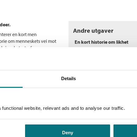
deer.
Andre utgaver
nterer en kort men
torie om menneskets vei mot
En kort historie om likhet
 kriser, katastrofer og
Bokmål
Ebok
En kort historie om likhet
 Vi vet at den har økt i flere
Bokmål
Nedlastbar ly
Ingen har gjort mer for å sette
de og virkningsfulle nye verket,
Details
Flere bøker av Thomas 
gir grunn til optimisme. Over
.
U
re driverne av utvikling som
T
 revolusjoner, imperialisme,
functional website, relevant ads and to analyse our traffic.
In
 er en historie om vold, og om
og katastrofer. Men tross alt
 mot en mer rettferdig fordeling
Deny
nn og rase, og en bredere