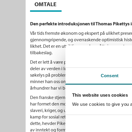
OMTALE
Den perfekte introduksjonen til Thomas Pikettys i
Vår tids fremste økonom og ekspert på ulikhet prese
gjennomgripende, og overraskende optimistisk his
likhet. Det er en utvikling som har gått sin gang tross
tilbakeslag.
Det er lett å være pessimist når det kommer til ulikhet.
deler av verden i løpet av de siste to generasjonene. 
søkelys på problemet enn Piketty. I dette overrasken
Consent
minner han oss om at verdenshistoriens store linjer 
århundrer har vi beveget oss i retning av større likhet
This website uses cookies
Den franske stjerneøkonomen tar oss gjennom de sto
har formet den moderne verden: kapitalismens vekst,
We use cookies to give you a 
slaveri, kriger, og utviklingen av velferdsstaten. Det
kamp for sosial rettferdighet, forsterket av regresjon 
dette, hevder Piketty, har våre samfunn beveget seg
av inntekt og formue, mindre forskjeller mellom kjø