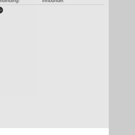
nnbinding:
Innbundet
rlag:
Cappelen Damm
råk:
Bokmål
SBN/EAN:
9788202735630
tegori:
Sosialøkonomi
tall sider:
320
iginaltittel:
UNE BRÈVE HISTOIRE DE
L’ÉGALITÉ
ersatt av:
Lund, Eve-Marie