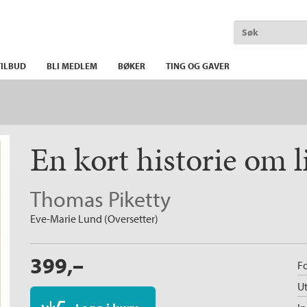
ILBUD
BLI MEDLEM
BØKER
TING OG GAVER
En kort historie om 
Thomas Piketty
Eve-Marie Lund (Oversetter)
399,–
Fo
Ut