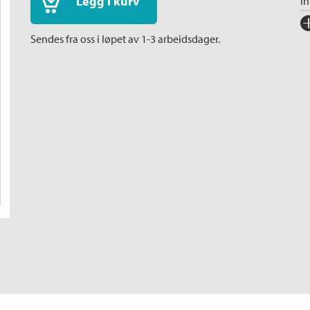
Legg i kurv
I
Fo
Sendes fra oss i løpet av 1-3 arbeidsdager.
Sp
I
Ka
An
Or
Ov