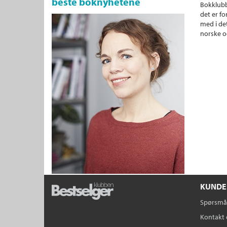
beste boknyhetene
Bokklubb
det er fo
med i det
norske o
KUNDE
Spørsmål
Kontakt 