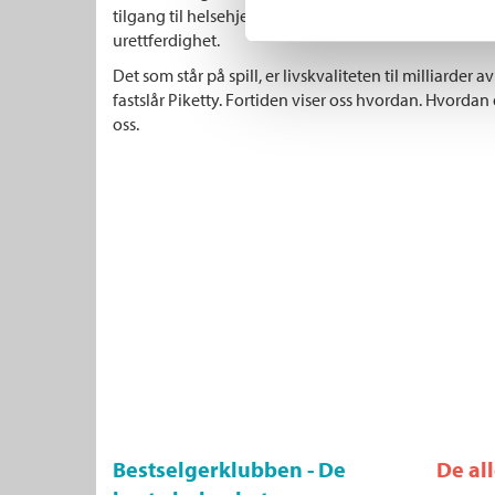
tilgang til helsehjelp og utdanning. Veien videre e
urettferdighet.
Det som står på spill, er livskvaliteten til milliarder 
fastslår Piketty. Fortiden viser oss hvordan. Hvordan d
oss.
Bestselgerklubben - De
De al