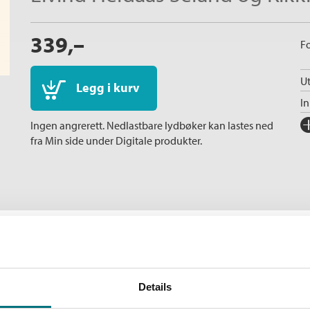
339,–
Fo
Ut
Legg i kurv
I
Fo
Ingen angrerett. Nedlastbare lydbøker kan lastes ned
fra Min side under Digitale produkter.
Sp
I
Ka
In
Sp
Ko
Fi
ikling så lenge det har vært
Details
Andre utgaver
Se
samspillet fra istidsjegerne og