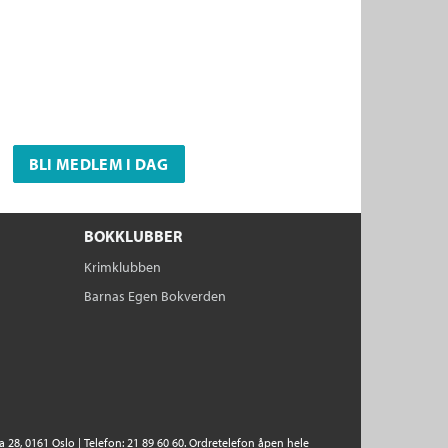
BLI MEDLEM I DAG
BOKKLUBBER
Krimklubben
Barnas Egen Bokverden
28, 0161 Oslo | Telefon: 21 89 60 60. Ordretelefon åpen hele