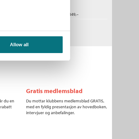
erienummer:
15
historie
g:
Historie
2023
349,–
vå:
Akademisk
Allow all
Gratis medlemsblad
år du en
Du mottar klubbens medlemsblad GRATIS,
 rabatt
med en fyldig presentasjon av hovedboken,
intervjuer og anbefalinger.