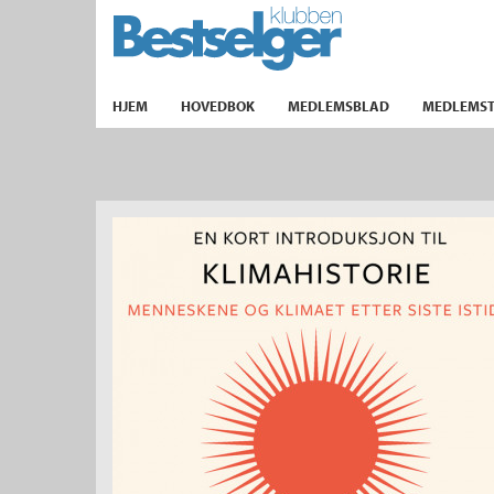
TIL FORSIDEN
HJEM
HOVEDBOK
MEDLEMSBLAD
MEDLEMST
k
lad
ilbud
m
aver
ice