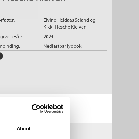
rfatter:
Eivind Heldaas Seland
og
Kikki Flesche Kleiven
givelsesår:
2024
nnbinding:
Nedlastbar lydbok
rlag:
Cappelen Damm Akademisk
råk:
Bokmål
SBN/EAN:
9788202831745
tegori:
Lydbøker voksne
og
Lydbok
nleser:
Kristiansen, Ingar
illetid:
6:17
pibeskyttelse:
Vannmerket
lformat:
MP3
About
rie:
En kort introduksjon