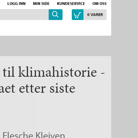
LOGG INN
MIN SIDE
KUNDESERVICE
OM OSS
0
VARER
til klimahistorie -
t etter siste
i Flesche Kleiven