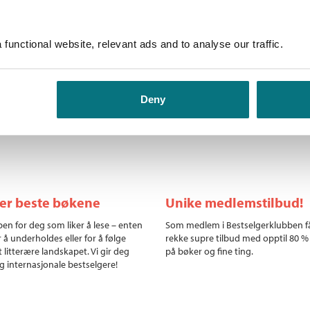
, varmeperioden i middelalderen
S
En kort introduksjon til klima
 oppvarming og dagens situasjon.
Fa
r ført til problemer og kriser,
Bokmål
Heftet
functional website, relevant ads and to analyse our traffic.
kst, samt hvordan vitenskapen
Ni
 møte den globale
Deny
ler beste bøkene
Unike medlemstilbud!
en for deg som liker å lese – enten
Som medlem i Bestselgerklubben f
r å underholdes eller for å følge
rekke supre tilbud med opptil 80 %
 litterære landskapet. Vi gir deg
på bøker og fine ting.
g internasjonale bestselgere!