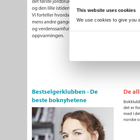
det første jordbruket, via de eldste sivilisasjonene
og den lille istiden som fulgte - til menneskeskapt
This website uses cookies
Vi forteller hvordan klimaendringer i noen perioder ha
We use cookies to give you a 
mens andre ganger til innovasjon, tilpasning og ve
og verdenssamfunnet ble klar over og har forsøkt å
oppvarmingen.
Bestselgerklubben - De
De al
beste boknyhetene
Bokklubb
det er fo
med i det
norske o