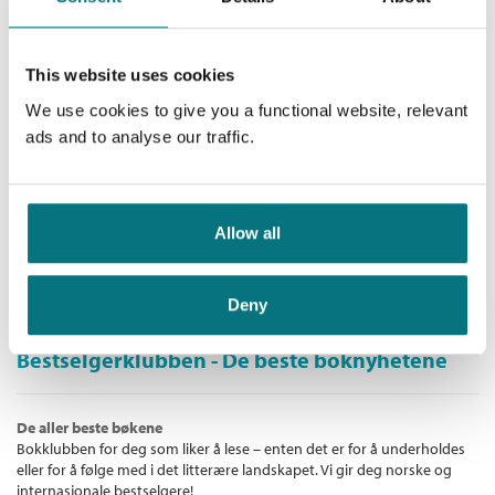
kan rekombineres og modifiseres til alminnelige ord fra
299,–
ordboken.
Les utdrag fra boken [pdf]
This website uses cookies
Profylaktisk skjønnhet
We use cookies to give you a functional website, relevant
ads and to analyse our traffic.
Vemund Solheim Ådland
Heftet
Kjøp
Pris
299,–
Allow all
Deny
Bestselgerklubben - De beste boknyhetene
De aller beste bøkene
Bokklubben for deg som liker å lese – enten det er for å underholdes
eller for å følge med i det litterære landskapet. Vi gir deg norske og
internasjonale bestselgere!