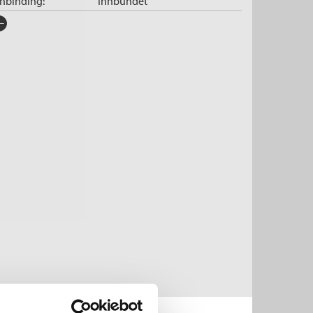
nnbinding:
Innbundet
rlag:
Bazar
råk:
Bokmål
SBN/EAN:
9788202585150
tegori:
Romaner
tall sider:
624
iginaltittel:
Patria
ersatt av:
Rishøi Hedemann, Øyunn
og
Solum, Kristina