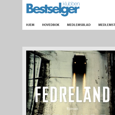
TIL FORSIDEN
HJEM
HOVEDBOK
MEDLEMSBLAD
MEDLEMST
k
lad
ilbud
m
aver
ice