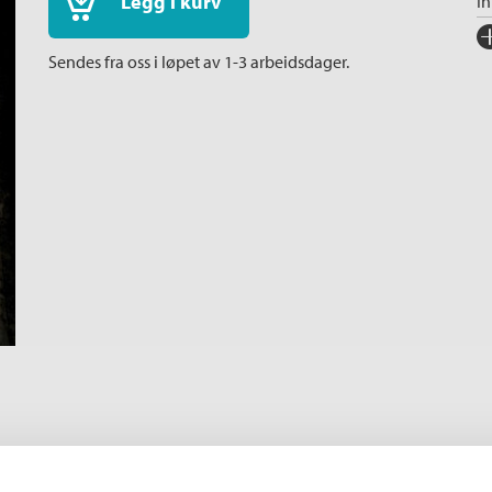
Legg i kurv
I
Fo
Sendes fra oss i løpet av 1-3 arbeidsdager.
Sp
I
Ka
An
Or
Ov