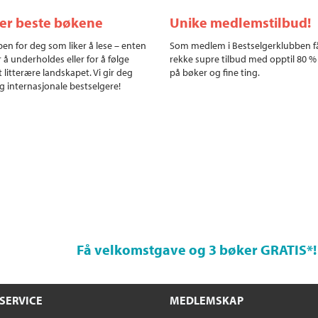
ler beste bøkene
Unike medlemstilbud!
en for deg som liker å lese – enten
Som medlem i Bestselgerklubben f
r å underholdes eller for å følge
rekke supre tilbud med opptil 80 %
 litterære landskapet. Vi gir deg
på bøker og fine ting.
g internasjonale bestselgere!
Få velkomstgave og 3 bøker GRATIS
*!
SERVICE
MEDLEMSKAP