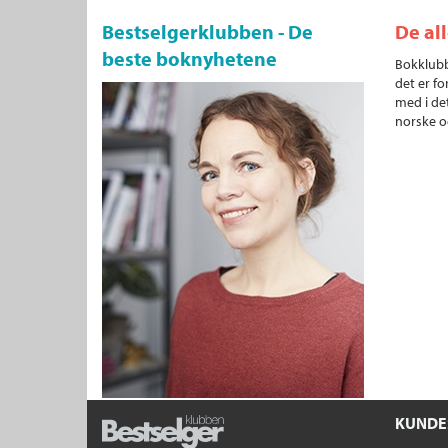
Bestselgerklubben - De
De al
beste boknyhetene
Bokklubb
det er fo
med i det
norske o
KUNDE