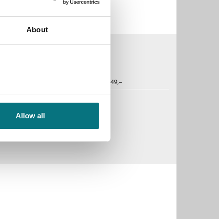
About
k
2019
249,–
Allow all