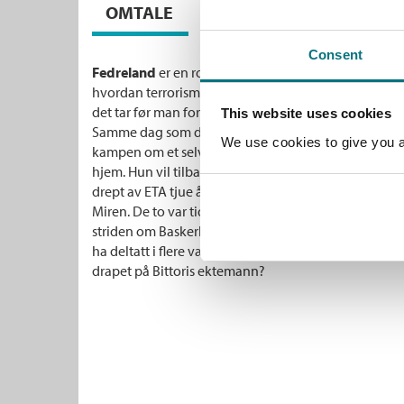
OMTALE
Consent
Fedreland
er en roman om skyld og tilgivelse, venn
hvordan terrorisme angriper kjernen i et samfunn og 
det tar før man forsones.
This website uses cookies
Samme dag som den baskiske separatistbevegelsen 
We use cookies to give you a 
kampen om et selvstendig Baskerland, bestemmer enke
hjem. Hun vil tilbake til den lille landsbyen hun for
drept av ETA tjue år tidligere. Men hennes tilbakeko
Miren. De to var tidligere bestevenner, men har stått 
striden om Baskerlands uavhengighet. Nå sitter Mirens
ha deltatt i flere væpnede aksjoner. Spørsmålet er:
drapet på Bittoris ektemann?