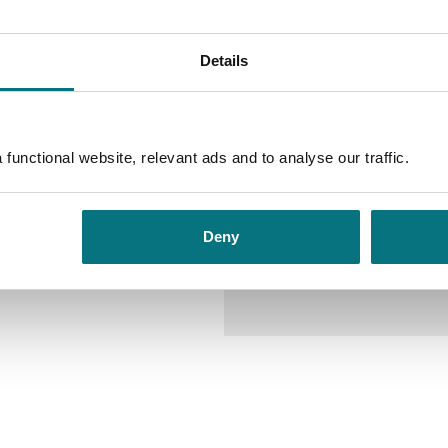
Details
skap og kjærlighet, som viser
Andre utgaver
et fellesskap, og hvor lang tid
Fedreland
ETA legger ned våpnene i
functional website, relevant ads and to analyse our traffic.
n Bittori seg for å flytte
Bokmål
Ebo
lot etter at mannen hennes ble
mst skaper uro – ikke minst hos
på hver sin side i den bitre
Deny
 eldste sønn i fengsel, etter å
 Hadde han også noe å gjøre med