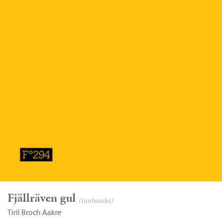
Fjällräven gul
(Innbundet)
Tiril Broch Aakre