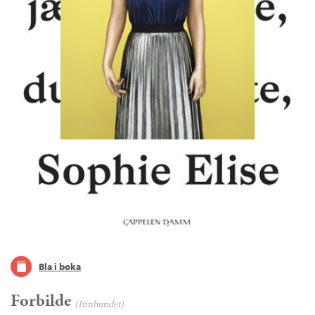
Bla i boka
Forbilde
(Innbundet)