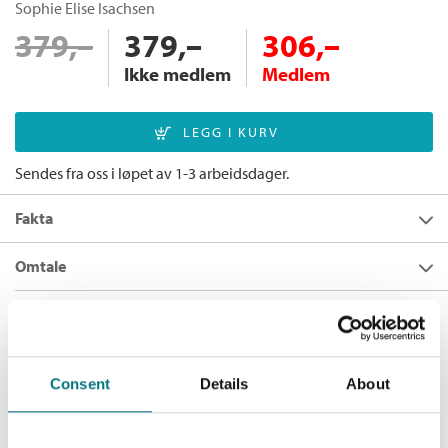
Sophie Elise Isachsen
379,–
379,–
306,–
Ikke medlem
Medlem
Sendes fra oss i løpet av 1-3 arbeidsdager.
Fakta
Forfatter:
Sophie Elise Isachsen
Omtale
Utgivelsesår:
2016
Om de valgene man tar i eget liv
Andre utgaver
Innbinding:
Innbundet
Vinteren 2010 blir15 år gamle Sophie Elise Isachsen innkalt til
Forlag:
Cappelen Damm
samtale med klasseforstanderen sin på Harstad videregående
Forbilde
Flere bøker av Sophie Elise Isachsen:
skole. Hun har svært dårlig oppmøte i mange fag, og flere av
Språk:
Bokmål
Consent
Details
About
Bokmål
Ebok
2016
249,–
lærerne hennes mener hun har et holdningsproblem. Sophie
ISBN/EAN:
9788202511678
Forbilde
forklarer at hun ikke har noen venner. At hun spiser matpakken
Elsk meg
Kategori:
Biografier og memoarer
sin alene på do. At hun alltid blir valgt sist i gymmen og
Bokmål
Nedlastbar lydbok
2017
399,–