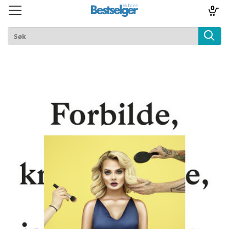
0
Toggle
Toggle
navigation
navigation
TIL FORSIDEN
Logg inn
k
lad
ilbud
m
aver
ice