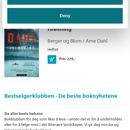
Deny
Isløsning
Berger og Blom /
Arne Dahl
Heftet
Kjøp
Pris
229,–
Bestselgerklubben - De beste boknyhetene
De aller beste bøkene
Bokklubben for deg som liker å lese – enten det er for å underholdes
eller for å følge med i det litterære landskapet. Vi gir deg norske og