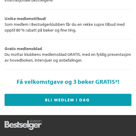
internasjonale bestselgere!
Unike medlemstilbud!
Som medlem i Bestselgerklubben får du en rekke supre tilbud med
opptil 80 % rabatt på bøker og fine ting.
Gratis medlemsblad
Du mottar klubbens medlemsblad GRATIS, med en fyldig presentasjon
av hovedboken, intervjuer og anbefalinger.
Få velkomstgave og 3 bøker GRATIS
*!
BLI MEDLEM I DAG