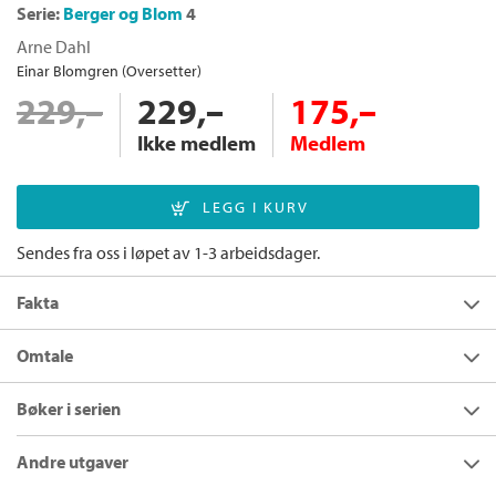
Serie:
Berger og Blom
4
Arne Dahl
Einar Blomgren (Oversetter)
229,–
229,–
175,–
Ikke medlem
Medlem
Sendes fra oss i løpet av 1-3 arbeidsdager.
Fakta
Forfatter:
Arne Dahl
Omtale
Utgivelsesår:
2021
Frihet
er fartsfylt, klaustrofobisk og full av overraskelser.
Bøker i serien
Innbinding:
Heftet
Sam Berger er alene. Molly Blom er fortsatt borte, sannsynligvis
er hun gravid med barnet deres. Drømmen om et liv sammen
Forlag:
Cappelen Damm
Andre utgaver
med henne virker fjernere enn noen gang.
Språk:
Bokmål