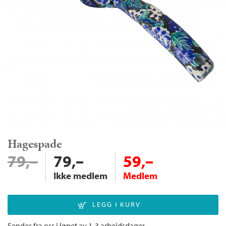
Hagespade
79,–
79,–
59,–
Ikke medlem
Medlem
Sendes fra oss i løpet av 1-3 arbeidsdager.