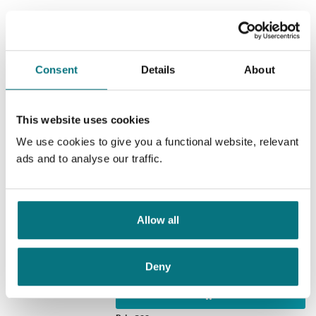
Serienummer:
10
Skjebnemorgen
Sagaen om Darren Shan /
Darren
Shan
Consent
Details
About
Nedlastbar lydbok
This website uses cookies
We use cookies to give you a functional website, relevant
Pris
299,–
ads and to analyse our traffic.
Dødens skygge
Allow all
Demonata /
Darren Shan
Nedlastbar lydbok
Deny