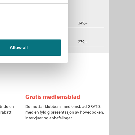
rne i Berlin
2026
249,–
dbok
2026
279,–
Allow all
Gratis medlemsblad
år du en
Du mottar klubbens medlemsblad GRATIS,
 rabatt
med en fyldig presentasjon av hovedboken,
intervjuer og anbefalinger.