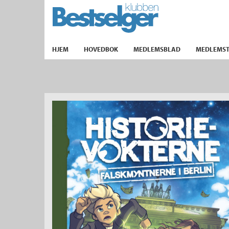
TIL FORSIDEN
HJEM
HOVEDBOK
MEDLEMSBLAD
MEDLEMST
k
lad
ilbud
m
aver
ice