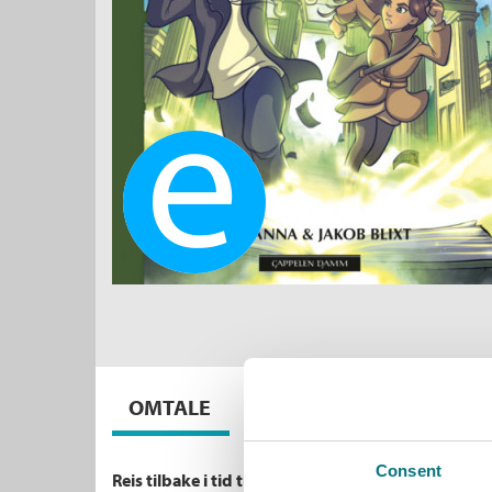
Ebok
OMTALE
BØKER I SERIEN
Consent
Reis tilbake i tid til 2. verdenskrig