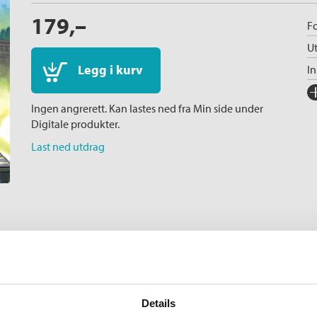
179,–
Fo
Ut
Legg i kurv
I
Fo
Ingen angrerett. Kan lastes ned fra Min side under
Sp
Digitale produkter.
I
Last ned utdrag
Ka
Al
Il
Ko
Fi
Or
Se
Details
S