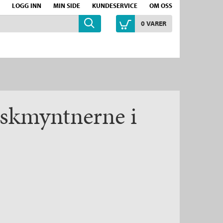
LOGG INN
MIN SIDE
KUNDESERVICE
OM OSS
0
VARER
lskmyntnerne i