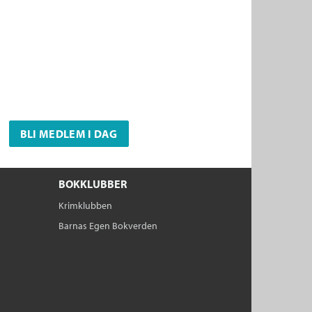
BLI MEDLEM I DAG
BOKKLUBBER
Krimklubben
Barnas Egen Bokverden