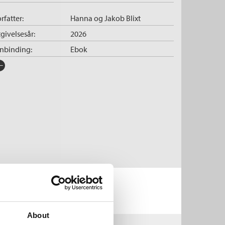
rfatter:
Hanna og Jakob Blixt
givelsesår:
2026
nnbinding:
Ebok
rlag:
Cappelen Damm
råk:
Bokmål
SBN/EAN:
9788202887520
tegori:
Ebøker
der:
9 - 12
lustratør:
Phoenix, H. L.
pibeskyttelse:
Vannmerket
lformat:
EPUB3 Fast sidevisning
iginaltittel:
Falskmyntarna i Berlin
rie:
Historievokterne
About
erienummer:
4