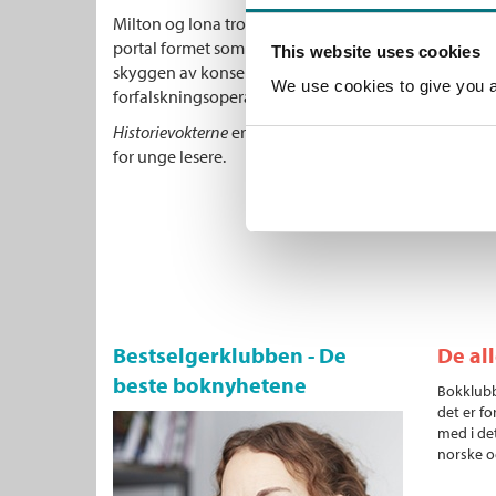
Milton og Iona trodde tidsreisene var over, men når
portal formet som en føniks, kastes de tilbake til Ber
This website uses cookies
skyggen av konsentrasjonsleiren Sachsenhausen a
We use cookies to give you a 
forfalskningsoperasjonen Operasjon Bernhard – og liv
Historievokterne
er en fartsfylt, lærerik og spennende
for unge lesere.
Bestselgerklubben - De
De al
beste boknyhetene
Bokklubb
det er fo
med i det
norske o