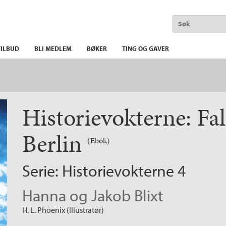
ILBUD
BLI MEDLEM
BØKER
TING OG GAVER
Historievokterne: Fa
Berlin
(Ebok)
Serie:
Historievokterne
4
Hanna og Jakob Blixt
H. L. Phoenix (Illustratør)