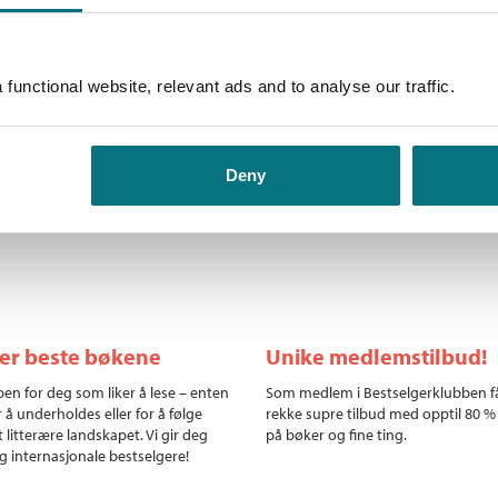
Andre utgaver
 en mystisk gruppe åpner en
lin under andre verdenskrig. I
Historievokterne: Falskmyntne
vdekkes den enorme
Bokmål
Innbundet
functional website, relevant ads and to analyse our traffic.
 står på spill.
Falskmyntnerne i Berlin
 serie som gjør historie levende
Bokmål
Nedlastbar ly
Deny
ler beste bøkene
Unike medlemstilbud!
en for deg som liker å lese – enten
Som medlem i Bestselgerklubben f
r å underholdes eller for å følge
rekke supre tilbud med opptil 80 %
 litterære landskapet. Vi gir deg
på bøker og fine ting.
g internasjonale bestselgere!