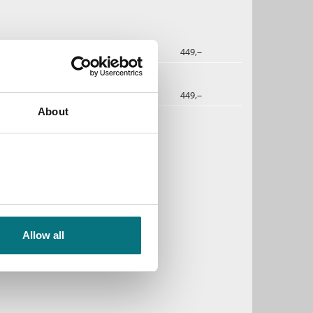
2026
449,–
ommen til Bjerkebæk
dbok
2026
449,–
About
Allow all