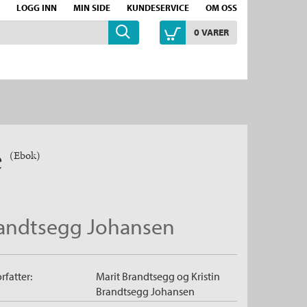
LOGG INN
MIN SIDE
KUNDESERVICE
OM OSS
0
VARER
e
(Ebok)
Brandtsegg Johansen
rfatter:
Marit Brandtsegg
og
Kristin
Brandtsegg Johansen