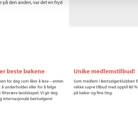
e på den anden, var det en fryd
ler beste bøkene
Unike medlemstilbud!
en for deg som liker å lese – enten
Som medlem i Bestselgerklubben f
r å underholdes eller for å følge
rekke supre tilbud med opptil 80 %
 litterære landskapet. Vi gir deg
på bøker og fine ting.
g internasjonale bestselgere!