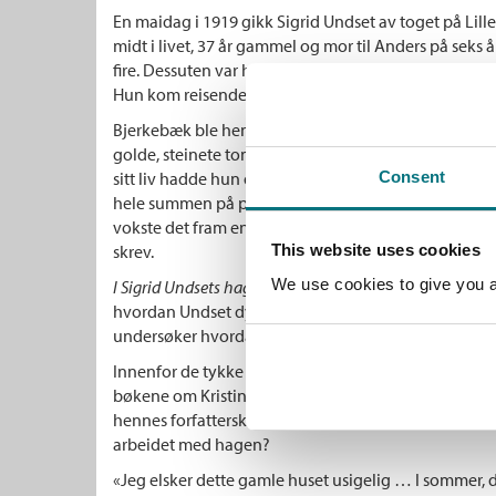
En maidag i 1919 gikk Sigrid Undset av toget på Lil
midt i livet, 37 år gammel og mor til Anders på seks 
fire. Dessuten var hun gravid med barn nummer tre, 
Hun kom reisende alene.
Bjerkebæk ble hennes hjem resten av livet. Der gikk
golde, steinete tomta til en frodig og kompleks hage,
sitt liv hadde hun drømt å gjøre dette. Da hun fikk s
Consent
hele summen på plantejord. Arbeidet med å skape h
vokste det fram en idealverden rundt de gamle tø
skrev.
This website uses cookies
We use cookies to give you a 
I Sigrid Undsets hage
tar deg med inn i hagen på Bjerk
hvordan Undset dyrket, sådde, gravde og skapte s
undersøker hvordan hagen, dette levende kunstverket
Innenfor de tykke tømmerveggene på Bjerkebæk sat
bøkene om Kristin Lavransdatter. Det må ha vært noe
hennes forfatterskap til å folde seg ut i sin fulle br
arbeidet med hagen?
«Jeg elsker dette gamle huset usigelig … I sommer, 