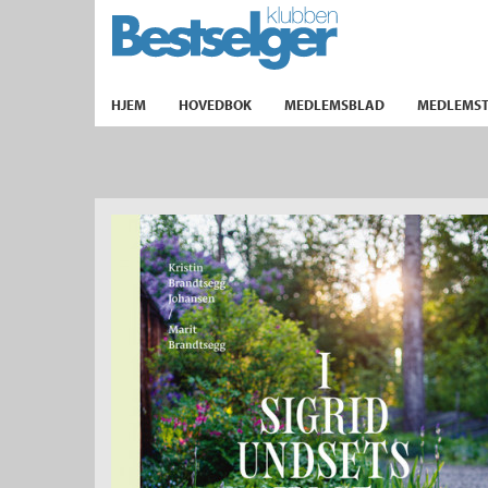
TIL FORSIDEN
HJEM
HOVEDBOK
MEDLEMSBLAD
MEDLEMST
k
lad
ilbud
m
aver
ice