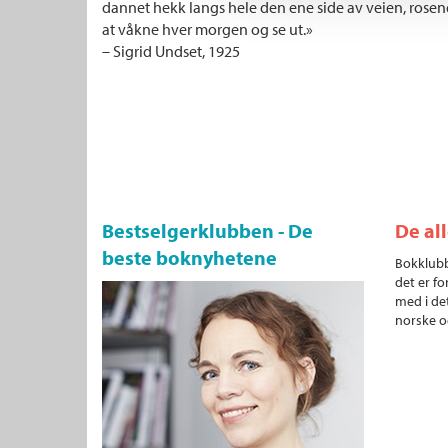
dannet hekk langs hele den ene side av veien, rosen
at våkne hver morgen og se ut.»
– Sigrid Undset, 1925
Bestselgerklubben - De
De al
beste boknyhetene
Bokklubb
det er fo
med i det
norske o