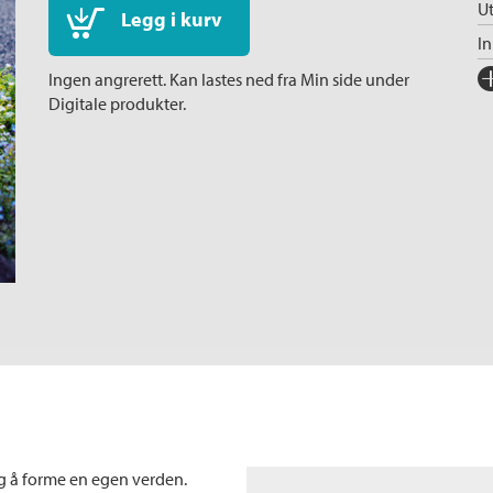
Ut
Legg i kurv
I
Fo
Ingen angrerett. Kan lastes ned fra Min side under
Digitale produkter.
Sp
I
Ka
Ko
Fi
 og å forme en egen verden.