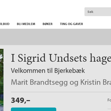
ILBUD
BLI MEDLEM
BØKER
TING OG GAVER
I Sigrid Undsets hag
Velkommen til Bjerkebæk
Marit Brandtsegg
og
Kristin 
349,–
Fo