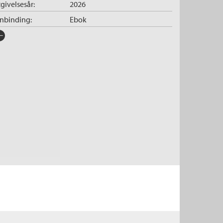
givelsesår:
2026
nnbinding:
Ebok
rlag:
Cappelen Damm
råk:
Bokmål
SBN/EAN:
9788202917005
tegori:
Biografier og memoarer
,
Dokumentar og fakta
og
Biografier og memoarer
pibeskyttelse:
Vannmerket
lformat:
EPUB3 Fast sidevisning