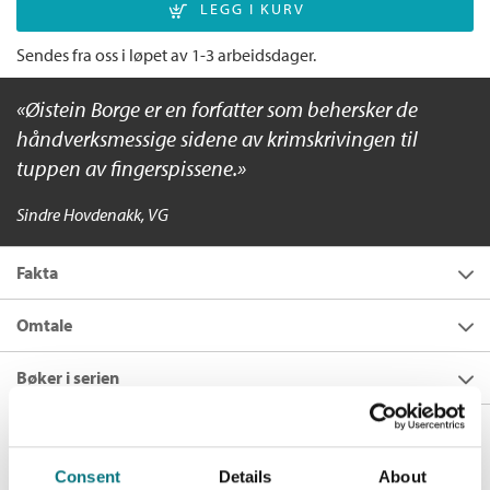
Sendes fra oss i løpet av 1-3 arbeidsdager.
Øistein Borge er en forfatter som behersker de
håndverksmessige sidene av krimskrivingen til
tuppen av fingerspissene.
Sindre Hovdenakk, VG
Fakta
Forfatter:
Øistein Borge
Omtale
Utgivelsesår:
2019
Kritikerrost norsk krim
Bøker i serien
Innbinding:
Innbundet
«Dette er en sidevender av en bok, og en enormt fengende
Forlag:
Cappelen Damm
historie.
Jeg er nummer 13
er et mesterverk av de sjeldne, en
Andre utgaver
kriminalroman som er intens og brutal, samt lettlest og
Språk:
Bokmål
velskreven.»
Jeg er nummer 13
Consent
Details
About
ISBN/EAN:
9788202604837
Flere bøker av Øistein Borge: