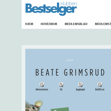
TIL FORSIDEN
HJEM
HOVEDBOK
MEDLEMSBLAD
MEDLEMST
k
lad
ilbud
m
aver
ice