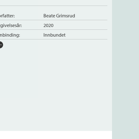
rfatter:
Beate Grimsrud
givelsesår:
2020
nnbinding:
Innbundet
rlag:
Cappelen Damm
råk:
Bokmål
SBN/EAN:
9788202612580
tegori:
Romaner
tall sider:
544