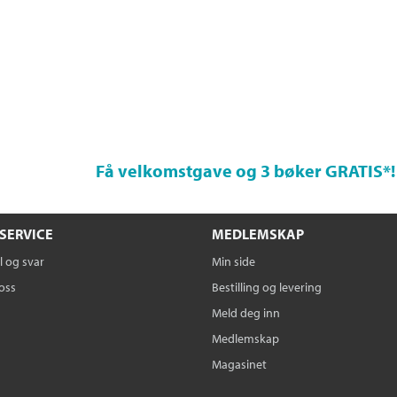
Få velkomstgave og 3 bøker GRATIS
*!
SERVICE
MEDLEMSKAP
 og svar
Min side
oss
Bestilling og levering
Meld deg inn
Medlemskap
Magasinet