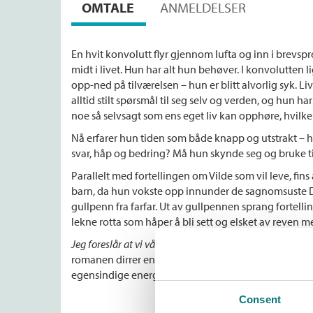
OMTALE
ANMELDELSER
En hvit konvolutt flyr gjennom lufta og inn i brevsp
midt i livet. Hun har alt hun behøver. I konvolutten 
opp-ned på tilværelsen – hun er blitt alvorlig syk. Li
alltid stilt spørsmål til seg selv og verden, og hun har 
noe så selvsagt som ens eget liv kan opphøre, hvilke
Nå erfarer hun tiden som både knapp og utstrakt – 
svar, håp og bedring? Må hun skynde seg og bruke 
Parallelt med fortellingen om Vilde som vil leve, fin
barn, da hun vokste opp innunder de sagnomsuste Do
gullpenn fra farfar. Ut av gullpennen sprang fortell
lekne rotta som håper å bli sett og elsket av reven 
Jeg foreslår at vi våkner
er et nytt hovedverk i Beate G
romanen dirrer en naken nerve og en vill håpefullhe
egensindige energi og særegne humor.
Consent