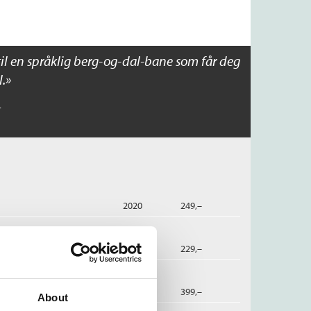
til en språklig berg-og-dal-bane som får deg
l.
t
2020
249,–
2021
229,–
dbok
2020
399,–
About