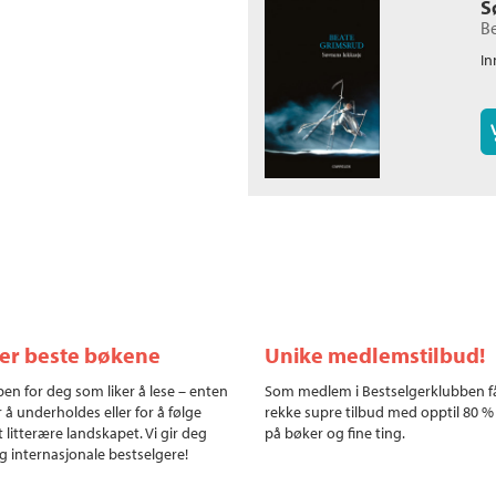
S
B
In
ler beste bøkene
Unike medlemstilbud!
en for deg som liker å lese – enten
Som medlem i Bestselgerklubben f
r å underholdes eller for å følge
rekke supre tilbud med opptil 80 %
 litterære landskapet. Vi gir deg
på bøker og fine ting.
g internasjonale bestselgere!