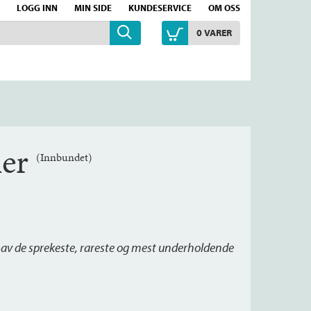
LOGG INN
MIN SIDE
KUNDESERVICE
OM OSS
0
VARER
ner
(Innbundet)
 av de sprekeste, rareste og mest underholdende