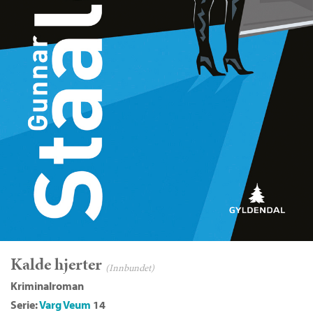
Kalde hjerter
(Innbundet)
kriminalroman
Serie:
Varg Veum
14