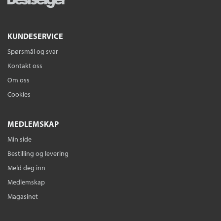
ikke noe som tyder på at verken Veum eller Staalesen er i ferd
med å stivne ennå. En hardkokt og solid kriminalroman som
nok en gang vil få deg hekta på Varg Veum.
KUNDESERVICE
Spørsmål og svar
Kontakt oss
Om oss
Cookies
MEDLEMSKAP
Min side
Bestilling og levering
Meld deg inn
Medlemskap
Magasinet