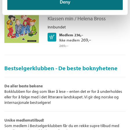
Deny
kuler
Klassen min /
Helena Bross
Innbundet
Medlem
236,–
Kjøp
269,–
Ikke medlem
269,–
Bestselgerklubben - De beste boknyhetene
De aller beste bøkene
Bokklubben for deg som liker å lese – enten det er for å underholdes
eller for å følge med i det litterære landskapet. Vi gir deg norske og
internasjonale bestselgere!
Unike medlemstilbud!
Som medlem i Bestselgerklubben får du en rekke supre tilbud med