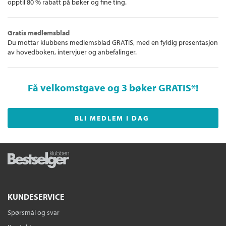
opptil 80 % rabatt på bøker og fine ting.
Gratis medlemsblad
Du mottar klubbens medlemsblad GRATIS, med en fyldig presentasjon
av hovedboken, intervjuer og anbefalinger.
Få velkomstgave og 3 bøker GRATIS
*!
BLI MEDLEM I DAG
KUNDESERVICE
Spørsmål og svar