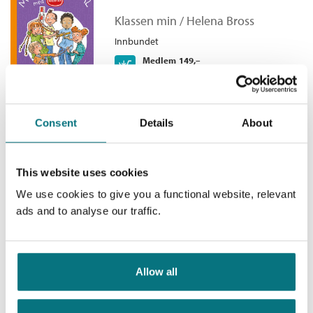
på én gang!
Antall sider:
58
Klassen min /
Helena Bross
Illustratør:
Rönns, Christel
Innbundet
Originaltittel:
Hjälp, vi kommer för sent
Medlem
149,–
Kjøp
229,–
Ikke medlem
Oversatt av:
Männikkö, Lise
229,–
Serie:
Klassen min
Serienummer:
11
Consent
Details
About
Klassen min - Innbrudd på
skolen
This website uses cookies
Klassen min /
Helena Bross
We use cookies to give you a functional website, relevant
Innbundet
ads and to analyse our traffic.
Medlem
149,–
Kjøp
269,–
Ikke medlem
269,–
Allow all
Klassen min - Klinke med