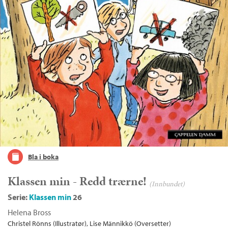
Bla i boka
Klassen min - Redd trærne!
(Innbundet)
Serie:
Klassen min
26
Helena Bross
Christel Rönns (Illustratør)
Lise Männikkö (Oversetter)