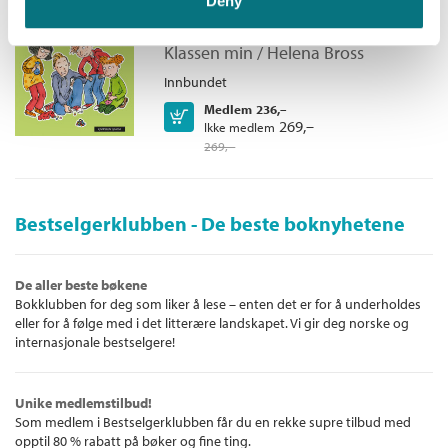
Deny
kuler
Klassen min /
Helena Bross
Innbundet
Medlem
236,–
Kjøp
269,–
Ikke medlem
269,–
Bestselgerklubben - De beste boknyhetene
De aller beste bøkene
Bokklubben for deg som liker å lese – enten det er for å underholdes
eller for å følge med i det litterære landskapet. Vi gir deg norske og
internasjonale bestselgere!
Unike medlemstilbud!
Som medlem i Bestselgerklubben får du en rekke supre tilbud med
opptil 80 % rabatt på bøker og fine ting.