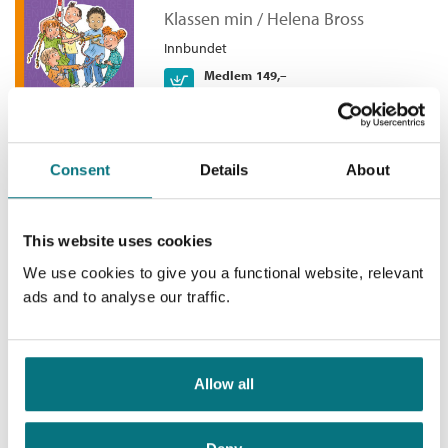
Bokmål
Nedlastbar lydbok
2025
249,–
Antall sider:
64
Klassen min /
Helena Bross
Illustratør:
Rönns, Christel
Innbundet
Originaltittel:
Rädda träden
Medlem
149,–
Kjøp
229,–
Ikke medlem
Oversatt av:
Männikkö, Lise
229,–
Serie:
Klassen min
Serienummer:
26
Consent
Details
About
Klassen min - Innbrudd på
skolen
This website uses cookies
Klassen min /
Helena Bross
We use cookies to give you a functional website, relevant
Innbundet
ads and to analyse our traffic.
Medlem
149,–
Kjøp
269,–
Ikke medlem
269,–
Allow all
Klassen min - Klinke med