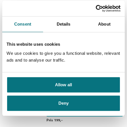
Serie:
Knoterud FK
Mesterhjernen
Serienummer:
1
Krimteam Siri og Max /
Lars Mæhle
Consent
Details
About
Nedlastbar lydbok
This website uses cookies
Pris
199,–
We use cookies to give you a functional website, relevant
ads and to analyse our traffic.
Gjenferdet på Heimvik gods
Allow all
Krimteam Siri og Max /
Lars Mæhle
Nedlastbar lydbok
Deny
Pris
199,–