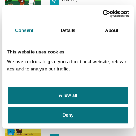
Kjøp
Originaltittel:
Bara knyt, Alfons!
Oversatt av:
Bringsværd, Tor Åge
Serie:
Albert Åberg
Consent
Details
About
Hokus pokus, Albert Åberg!
Albert Åberg /
Gunilla Bergström
This website uses cookies
Innbundet
We use cookies to give you a functional website, relevant
Medlem
99,–
Kjøp
229,–
Ikke medlem
ads and to analyse our traffic.
229,–
Allow all
Albert Åberg begynner på
skolen
Deny
Albert Åberg /
Gunilla Bergström
Innbundet