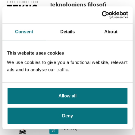
Teknologiens filosofi
Metafysiske problemstillinger
Einar Duenger Bøhn
Consent
Details
About
Innbundet
Kjøp
Pris
399,–
This website uses cookies
We use cookies to give you a functional website, relevant
ads and to analyse our traffic.
Du vil kanskje også like
Teknologiens filosofi
Allow all
Metafysiske problemstillinger
Einar Duenger Bøhn
Deny
Innbundet
Kjøp
Pris
399,–