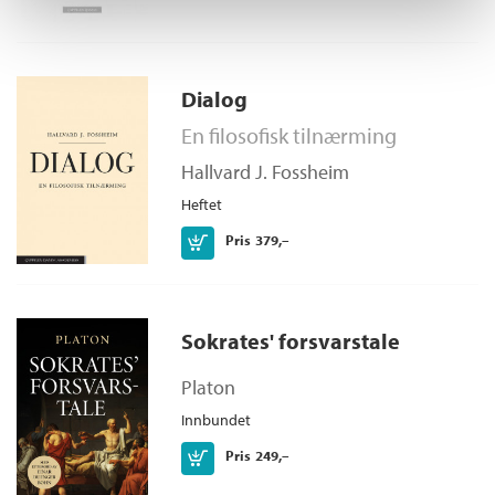
Dialog
En filosofisk tilnærming
Hallvard J. Fossheim
Heftet
Kjøp
Pris
379,–
Sokrates' forsvarstale
Platon
Innbundet
Kjøp
Pris
249,–