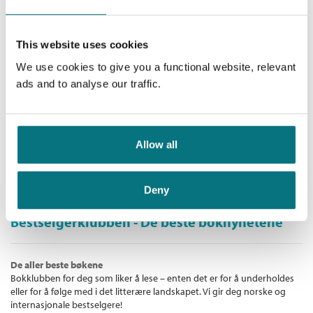
249,–
Ikke medlem
249,–
This website uses cookies
We use cookies to give you a functional website, relevant
Tassen baker kake
ads and to analyse our traffic.
Tassen /
Eric Hill
Innbundet
Medlem
149,–
Kjøp
Allow all
249,–
Ikke medlem
249,–
Deny
Bestselgerklubben - De beste boknyhetene
De aller beste bøkene
Bokklubben for deg som liker å lese – enten det er for å underholdes
eller for å følge med i det litterære landskapet. Vi gir deg norske og
internasjonale bestselgere!