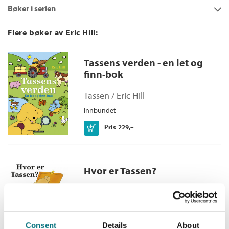
Det er leggetid, men Tassen er ikke trøtt. Han vil mye heller
Bøker i serien
Innbinding:
Innbundet
leke. Er det noe som kan gjøre Tassen søvnig?
Forlag:
Cappelen Damm
Flere bøker av Eric Hill:
Språk:
Bokmål
ISBN/EAN:
9788202322281
Tassens verden - en let og
Kategori:
Pekebøker
finn-bok
Alder:
1 - 3
Tassen /
Eric Hill
Originaltittel:
Time for bed Spot
Innbundet
Oversatt av:
Sparbo, Hulda Westberg
Kjøp
Pris
229,–
Serie:
Tassen
Hvor er Tassen?
Tassen /
Eric Hill
Innbundet
Medlem
218,–
Kjøp
Consent
Details
About