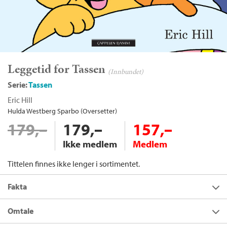
Leggetid for Tassen
(Innbundet)
Serie:
Tassen
Eric Hill
Hulda Westberg Sparbo (Oversetter)
179,–
179,–
157,–
Ikke medlem
Medlem
Tittelen finnes ikke lenger i sortimentet.
Fakta
Forfatter:
Eric Hill
Omtale
Utgivelsesår:
2010