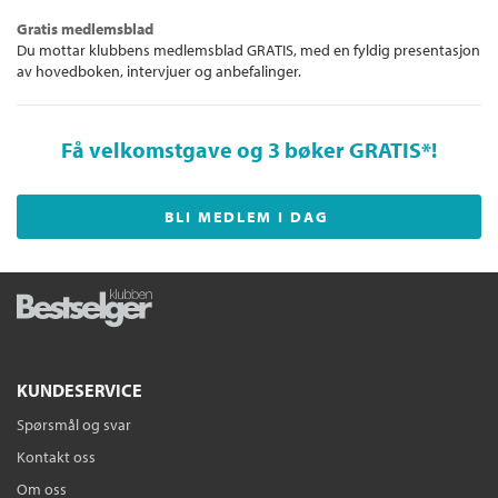
Gratis medlemsblad
Du mottar klubbens medlemsblad GRATIS, med en fyldig presentasjon
av hovedboken, intervjuer og anbefalinger.
Få velkomstgave og 3 bøker GRATIS
*!
BLI MEDLEM I DAG
KUNDESERVICE
Spørsmål og svar
Kontakt oss
Om oss