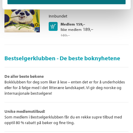
Leseløve nivå 2 /
Lena Lindahl
Innbundet
Medlem
159,–
Kjøp
189,–
Ikke medlem
189,–
Bestselgerklubben - De beste boknyhetene
De aller beste bøkene
Bokklubben for deg som liker å lese – enten det er for å underholdes
eller for å følge med i det litterære landskapet. Vi gir deg norske og
internasjonale bestselgere!
Unike medlemstilbud!
Som medlem i Bestselgerklubben får du en rekke supre tilbud med
opptil 80 % rabatt på bøker og fine ting.