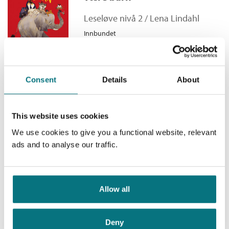
Antall sider:
40
Leseløve nivå 2
Illustratør:
Aas, Jens A. Larsen
Leseløve nivå 2 /
Lena Lindahl
Serie:
Leseløve nivå 2
Innbundet
Kjøp
Pris
199,–
Consent
Details
About
Leseløve nivå 2 - Alle må tisse
This website uses cookies
Leseløve nivå 2 /
Lena Lindahl
We use cookies to give you a functional website, relevant
Innbundet
ads and to analyse our traffic.
Kjøp
Pris
199,–
Allow all
Leseløve nivå 2 - Alle må
spise
Deny