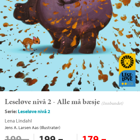
Leseløve nivå 2 - Alle må bæsje
(Innbundet)
Serie:
Leseløve nivå 2
Lena Lindahl
Jens A. Larsen Aas (Illustratør)
199,–
199,–
179,–