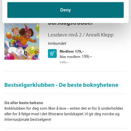
Deny
Leseløve nivå 2 - Leona i
bursdagstrøbbel
Leseløve nivå 2 /
Anneli Klepp
Innbundet
Medlem
179,–
Kjøp
199,–
Ikke medlem
199,–
Bestselgerklubben - De beste boknyhetene
De aller beste bøkene
Bokklubben for deg som liker å lese – enten det er for å underholdes
eller for å følge med i det litterære landskapet. Vi gir deg norske og
internasjonale bestselgere!