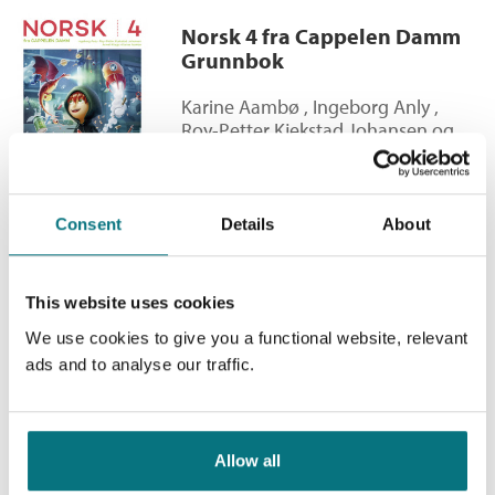
Kategori:
Småbarn
Min første leseløve - Leona 2: Leona i premietrøbbel
Norsk 4 fra Cappelen Damm
Alder:
6 - 9
Grunnbok
Bokmål
Ebok
2024
229,–
Antall sider:
56
Illustratør:
Sandmæl, Cathrine
Karine Aambø
,
Ingeborg Anly
,
Roy-Petter Kjekstad Johansen
og
Serie:
Leseløve nivå 2
Anneli Klepp
Innbundet
Kjøp
Pris
529,–
Consent
Details
About
This website uses cookies
Leseløve nivå 2 - Leona i
monstertrøbbel
We use cookies to give you a functional website, relevant
ads and to analyse our traffic.
Leseløve nivå 2 /
Anneli Klepp
Innbundet
Kjøp
Pris
199,–
Allow all