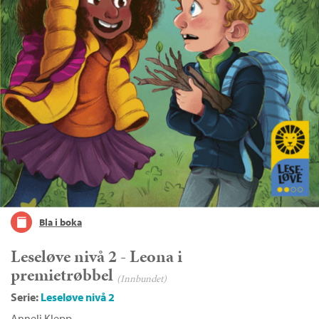
Bla i boka
Leseløve nivå 2 - Leona i
premietrøbbel
(Innbundet)
Serie:
Leseløve nivå 2
Anneli Klepp