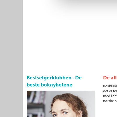
Bestselgerklubben - De
De al
beste boknyhetene
Bokklubb
det er fo
med i det
norske o