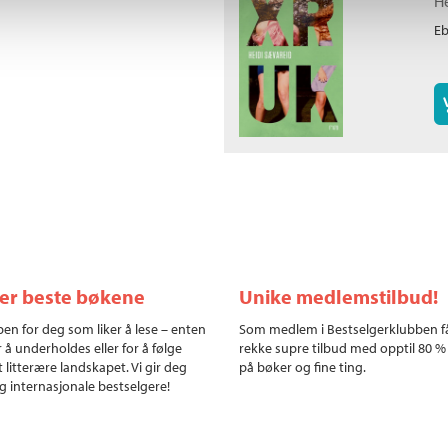
H
E
ler beste bøkene
Unike medlemstilbud!
en for deg som liker å lese – enten
Som medlem i Bestselgerklubben f
r å underholdes eller for å følge
rekke supre tilbud med opptil 80 %
 litterære landskapet. Vi gir deg
på bøker og fine ting.
g internasjonale bestselgere!