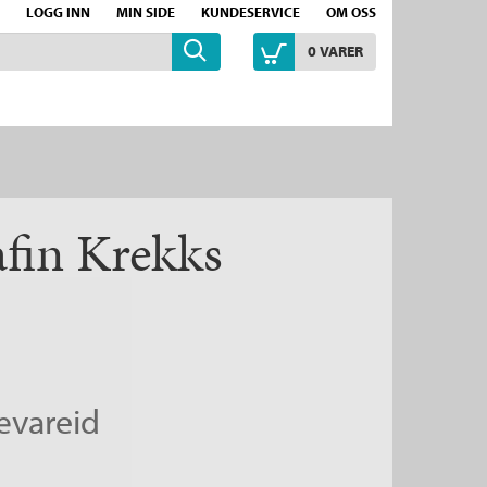
LOGG INN
MIN SIDE
KUNDESERVICE
OM OSS
0
VARER
afin Krekks
ævareid