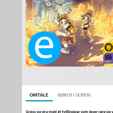
Ebok
OMTALE
BØKER I SERIEN
Grøss og gru med et tvillingpar som løser rare og 