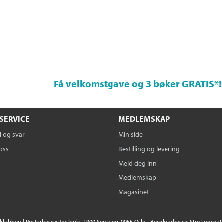
Få velkomstgave og 3 bøker GRATIS
*!
SERVICE
MEDLEMSKAP
 og svar
Min side
oss
Bestilling og levering
Meld deg inn
Medlemskap
Magasinet
klubben | Postadresse: Postboks 1900 Sentrum, 0055 Oslo | Besøksadresse: Stortingsgata 