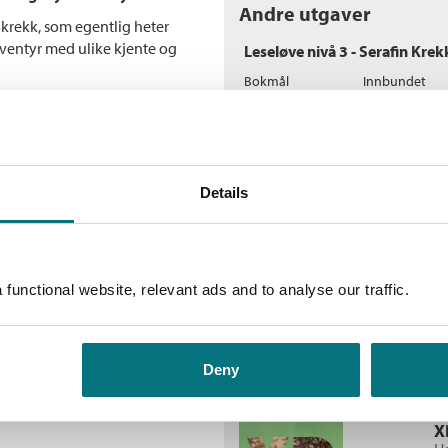
Andre utgaver
Skrekk, som egentlig heter
eventyr med ulike kjente og
Leseløve nivå 3 - Serafin Krekk
Bokmål
Innbundet
ng.
I fare
Bokmål
Nedlastbar ly
Flere bøker av Kristin
Details
P
H
E
functional website, relevant ads and to analyse our traffic.
Deny
X