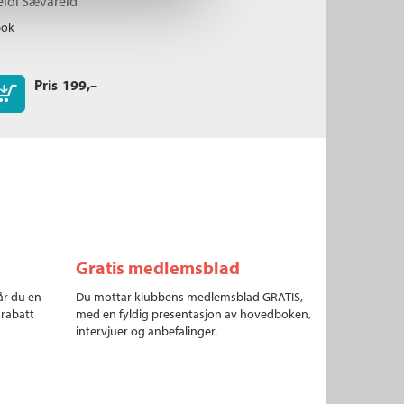
eidi Sævareid
bok
Pris
199,–
Kjøp
Gratis medlemsblad
år du en
Du mottar klubbens medlemsblad GRATIS,
 rabatt
med en fyldig presentasjon av hovedboken,
intervjuer og anbefalinger.