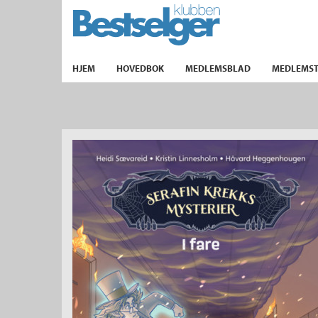
TIL FORSIDEN
HJEM
HOVEDBOK
MEDLEMSBLAD
MEDLEMST
k
lad
ilbud
m
aver
ice