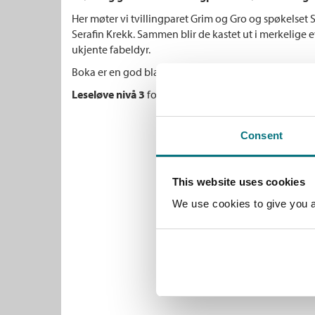
Her møter vi tvillingparet Grim og Gro og spøkelset 
Serafin Krekk. Sammen blir de kastet ut i merkelige 
ukjente fabeldyr.
Boka er en god blanding av grøss, humor og spenni
Leseløve nivå 3
for litt mer øvede lesere.
Consent
This website uses cookies
We use cookies to give you a 