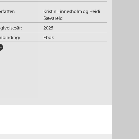
rfatter:
Kristin Linnesholm
og
Heidi
Sævareid
givelsesår:
2025
nnbinding:
Ebok
rlag:
Cappelen Damm
råk:
Bokmål
SBN/EAN:
9788202880019
tegori:
Ebøker
der:
7 - 11
lustratør:
Heggenhougen, Håvard
pibeskyttelse:
Vannmerket
lformat:
EPUB
rie:
Leseløve nivå 3