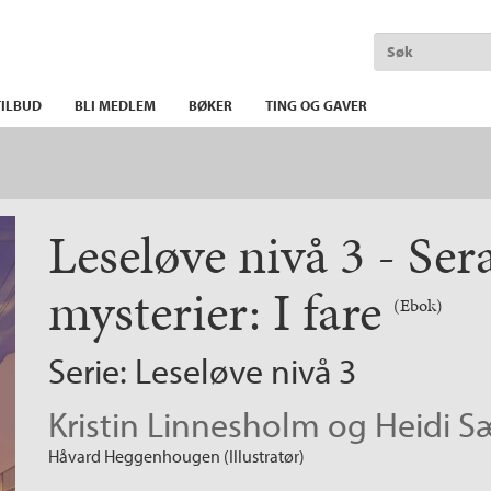
ILBUD
BLI MEDLEM
BØKER
TING OG GAVER
Leseløve nivå 3 - Ser
mysterier: I fare
(Ebok)
Serie:
Leseløve nivå 3
Kristin Linnesholm
og
Heidi S
Håvard Heggenhougen (Illustratør)