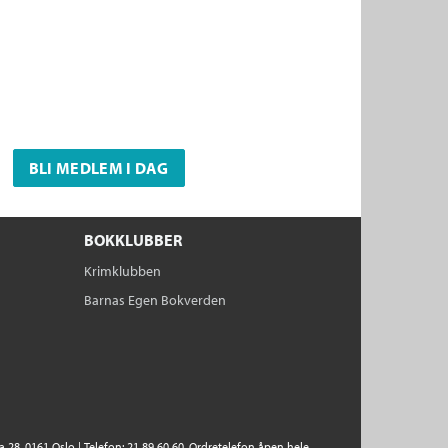
BLI MEDLEM I DAG
BOKKLUBBER
Krimklubben
Barnas Egen Bokverden
28, 0161 Oslo | Telefon: 21 89 60 60. Ordretelefon åpen hele