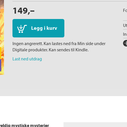
149,–
Fo
Ut
Legg i kurv
I
Fo
Ingen angrerett. Kan lastes ned fra Min side under
Digitale produkter. Kan sendes til Kindle.
Sp
Last ned utdrag
I
Ka
Al
Il
Ko
Fi
Se
veldig mystiske mysterier