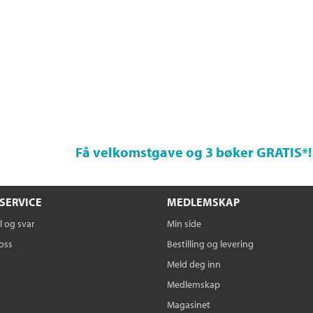
Få velkomstgave og 3 bøker GRATIS
*!
SERVICE
MEDLEMSKAP
 og svar
Min side
oss
Bestilling og levering
Meld deg inn
Medlemskap
Magasinet