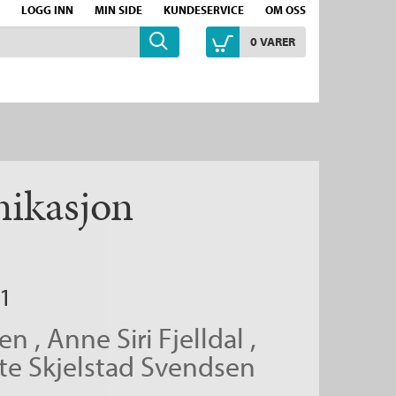
LOGG INN
MIN SIDE
KUNDESERVICE
OM OSS
0
VARER
nikasjon
g1
hen
,
Anne Siri Fjelldal
,
te Skjelstad Svendsen