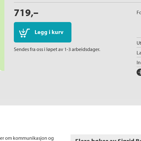
719,–
Fo
Legg i kurv
Ut
Sendes fra oss i løpet av 1-3 arbeidsdager.
L
I
Fo
Sp
I
An
Fa
Ni
K
ler om kommunikasjon og
Flere bøker av Sigrid B