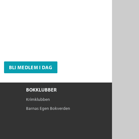
BLI MEDLEM I DAG
BOKKLUBBER
Krimklubben
Barnas Egen Bokverden