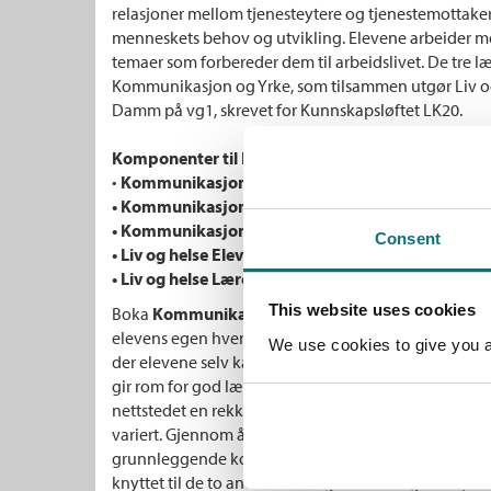
relasjoner mellom tjenesteytere og tjenestemottake
menneskets behov og utvikling. Elevene arbeider
temaer som forbereder dem til arbeidslivet. De tre 
Kommunikasjon og Yrke, som tilsammen utgør Liv og
Damm på vg1, skrevet for Kunnskapsløftet LK20.
Komponenter til
Kommunikasjon
for helse- og o
•
Kommunikasjon
lærebok med oppgaver på flere niv
•
Kommunikasjon
Brettbok
, lisens
•
Kommunikasjon
Unibok
, lisens
Consent
• Liv og helse Elevnettsted
, gratis
•
Liv og helse
Lærernettstedet
, lisens
This website uses cookies
Boka
Kommunikasjon
inneholder et rikt utvalg av 
elevens egen hverdag og til yrkespraksis, samt aktiv
We use cookies to give you a 
der elevene selv kan utforske, diskutere og reflekte
gir rom for god læring i samarbeid med andre. I till
nettstedet en rekke gode ressurser som utfyller boka
variert. Gjennom å arbeide med innhold i bok og på 
grunnleggende kompetanse som yrkesutøvere. Kom
knyttet til de to andre fellesfagene Yrke og Helse, sl