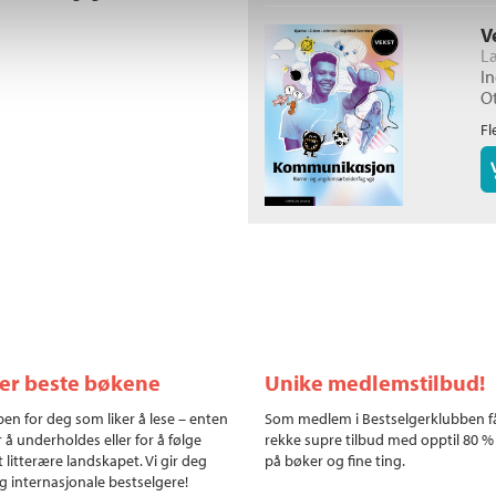
V
I
O
Fl
ler beste bøkene
Unike medlemstilbud!
en for deg som liker å lese – enten
Som medlem i Bestselgerklubben f
r å underholdes eller for å følge
rekke supre tilbud med opptil 80 %
 litterære landskapet. Vi gir deg
på bøker og fine ting.
g internasjonale bestselgere!