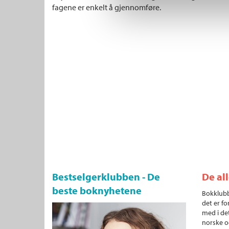
fagene er enkelt å gjennomføre.
Bestselgerklubben - De
De al
beste boknyhetene
Bokklubb
det er fo
med i det
norske o