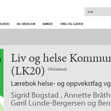
ILBUD
BLI MEDLEM
BØKER
TING OG GAVER
Liv og helse Kommu
(LK20)
(Fleksibind)
Lærebok helse- og oppvekstfag v
Sigrid Bogstad
,
Annette Bråt
Gøril Lunde-Bergersen
og
Ben