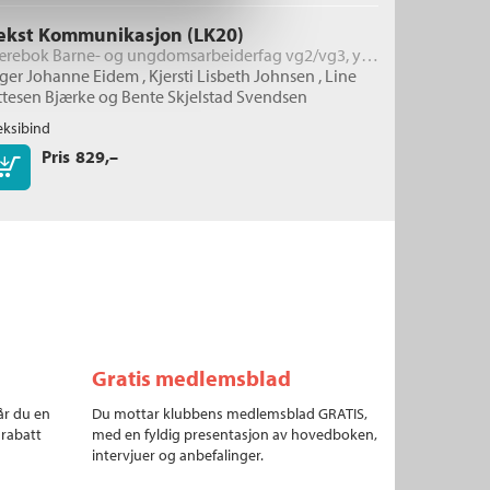
ekst Kommunikasjon (LK20)
Lærebok Barne- og ungdomsarbeiderfag vg2/vg3, yrkesfag
nger Johanne Eidem
,
Kjersti Lisbeth Johnsen
,
Line
ttesen Bjærke
og
Bente Skjelstad Svendsen
eksibind
Pris
829,–
Kjøp
Gratis medlemsblad
år du en
Du mottar klubbens medlemsblad GRATIS,
 rabatt
med en fyldig presentasjon av hovedboken,
intervjuer og anbefalinger.