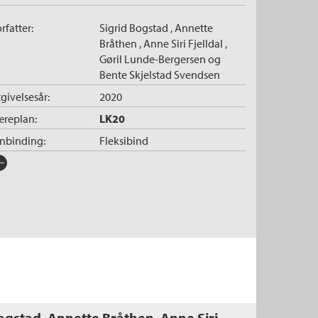
rfatter:
Sigrid Bogstad
,
Annette
Bråthen
,
Anne Siri Fjelldal
,
Gøril Lunde-Bergersen
og
Bente Skjelstad Svendsen
givelsesår:
2020
æreplan:
LK20
nnbinding:
Fleksibind
rlag:
Cappelen Damm
råk:
Bokmål
SBN/EAN:
9788202627331
tall sider:
296
g:
Kommunikasjon og
samhandling
vå:
Yrkesfag Vg1
omponent:
Alt-i-ett-bok
ogstad, Annette Bråthen, Anne Siri