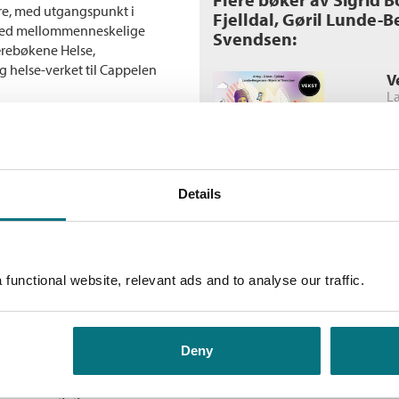
re, med utgangspunkt i
Fjelldal, Gøril Lunde-
 med mellommenneskelige
Svendsen:
lærebøkene Helse,
 helse-verket til Cappelen
V
G
ppvekstfag
Fj
S
åer (alt-i-ett-bok)
Fl
Details
V
eksempler som knytter teori til
L
iteter og refleksjonsspørsmål
functional website, relevant ads and to analyse our traffic.
G
re. Det skaper engasjement og
B
egg til læreboka inneholder
H
, og gjør at undervisningen blir
B
Deny
nettsted får elevene en
Fl
munikasjonsboka er nært
ik at tverrfaglig arbeid med