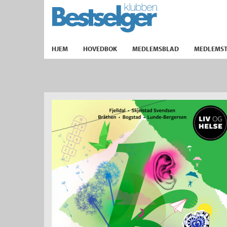
TIL FORSIDEN
HJEM
HOVEDBOK
MEDLEMSBLAD
MEDLEMST
k
lad
ilbud
m
aver
ice