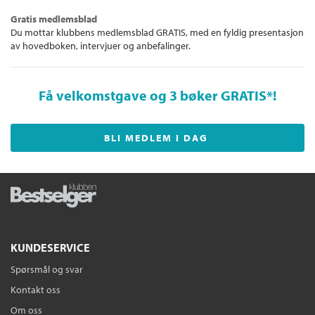
Gratis medlemsblad
Du mottar klubbens medlemsblad GRATIS, med en fyldig presentasjon
av hovedboken, intervjuer og anbefalinger.
Få velkomstgave og 3 bøker GRATIS
*!
BLI MEDLEM I DAG
KUNDESERVICE
Spørsmål og svar
Kontakt oss
Om oss