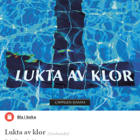
Bla i boka
Lukta av klor
(Innbundet)