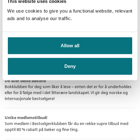
være med ham ned dit.
This website uses cookies
Kaja Kvernbakken
Antall sider:
192
Jeg husker dykkertanken nede på basen. Det hvite tårnet nede
We use cookies to give you a functional website, relevant
Innbundet
ved sjøen. Den varme, søte lukta av klor. De oransje
ads and to analyse our traffic.
Kjøp
Pris
429,–
trykkamrene øverst i tårnet hvor de kunne redde kursdeltakere
med lungesprengning.
Vannet i tanken var varmt som i et badekar. Pappa løftet meg
Allow all
oppi så jeg fikk flyte rundt i toppen av det sirkelrunde røret,
med tyve meter opplyst vann ned til bunnen.
Bestselgerklubben - De beste boknyhetene
Han ga meg en blank plastboks til å holde nedi vannet så jeg
Deny
kunne se klart.
De aller beste bøkene
Bokklubben for deg som liker å lese – enten det er for å underholdes
eller for å følge med i det litterære landskapet. Vi gir deg norske og
Kaja Kvernbakken
(f. 1982) er født i Bergen. Kvernbakken har
internasjonale bestselgere!
jobbet som forlagsredaktør og oversetter, hun er tidligere
redaksjonsmedlem i tidsskriftet Utflukt og har gått på
Unike medlemstilbud!
Forfatterstudiet i Bø. Hun bor i Oslo.
Lukta av klor
er hennes
Som medlem i Bestselgerklubben får du en rekke supre tilbud med
skjønnlitterære debut.
opptil 80 % rabatt på bøker og fine ting.