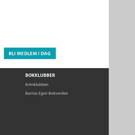
BLI MEDLEM I DAG
BOKKLUBBER
Krimklubben
Barnas Egen Bokverden