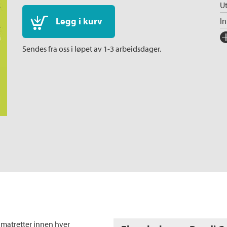
Ut
Legg i kurv
I
Fo
Sendes fra oss i løpet av 1-3 arbeidsdager.
Sp
I
An
Il
L
Fa
Ni
K
 matretter innen hver