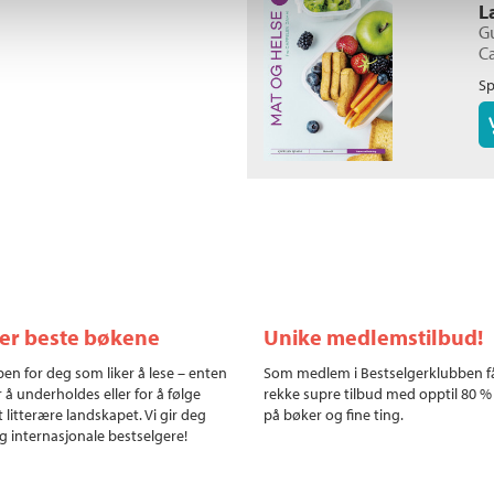
L
G
Ca
Sp
ler beste bøkene
Unike medlemstilbud!
en for deg som liker å lese – enten
Som medlem i Bestselgerklubben f
r å underholdes eller for å følge
rekke supre tilbud med opptil 80 %
 litterære landskapet. Vi gir deg
på bøker og fine ting.
g internasjonale bestselgere!