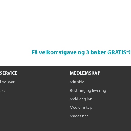
Få velkomstgave og 3 bøker GRATIS
*!
SERVICE
MEDLEMSKAP
 og svar
Min side
oss
Bestilling og levering
Meld deg inn
Medlemskap
Magasinet