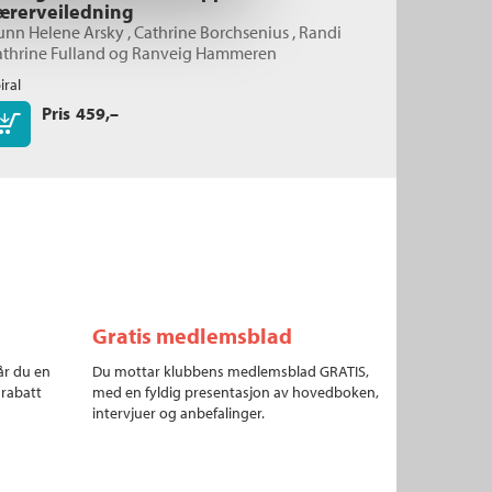
ærerveiledning
unn Helene Arsky
,
Cathrine Borchsenius
,
Randi
thrine Fulland
og
Ranveig Hammeren
iral
Pris
459,–
Kjøp
Gratis medlemsblad
år du en
Du mottar klubbens medlemsblad GRATIS,
 rabatt
med en fyldig presentasjon av hovedboken,
intervjuer og anbefalinger.