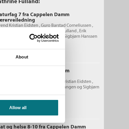
athrine Fulland:
aturfag 7 fra Cappelen Damm
ærerveiledning
end Kristian Eidsten
,
Guro Barstad Corneliussen
,
enneth Fossland
,
Randi Cathrine Fulland
,
Erik
økketangen
,
Kjetil Nordengen
og
Sigbjørn Hanssen
estgård
Pris
699,–
Kjøp
iral
About
aturfag 6 fra Cappelen Damm
ærerveiledning
ro Barstad Corneliussen
,
Svend Kristian Eidsten
,
ndi Cathrine Fulland
,
Erik Løkketangen
og
Sigbjørn
anssen Westgård
iral
Pris
739,–
Kjøp
Allow all
at og helse 8-10 fra Cappelen Damm