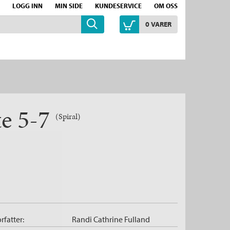
LOGG INN
MIN SIDE
KUNDESERVICE
OM OSS
0
VARER
te 5-7
(Spiral)
rfatter:
Randi Cathrine Fulland