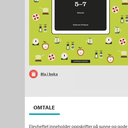
Bla i boka
OMTALE
Elevheftet inneholder oppskrifter på sunne og gode