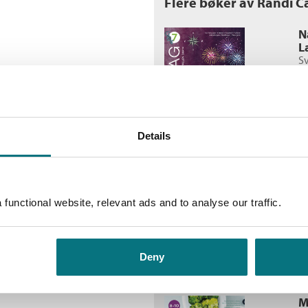
Flere bøker av Randi C
N
L
Sv
K
L
W
Sp
Details
N
L
Gu
functional website, relevant ads and to analyse our traffic.
Ra
H
Sp
Deny
M