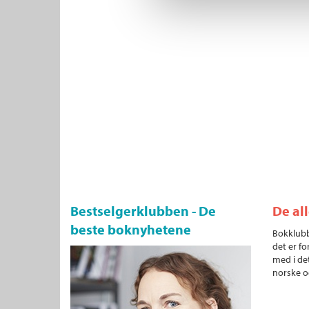
Bestselgerklubben - De
De al
beste boknyhetene
Bokklubb
det er fo
med i det
norske o