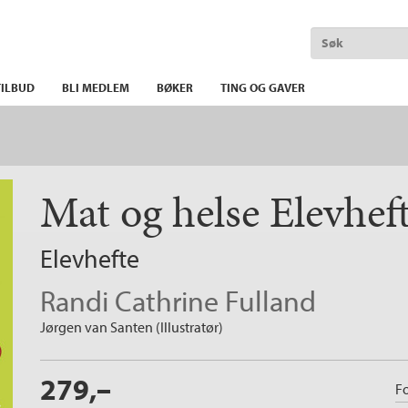
ILBUD
BLI MEDLEM
BØKER
TING OG GAVER
Mat og helse Elevhef
Elevhefte
Randi Cathrine Fulland
Jørgen van Santen (Illustratør)
279,–
Fo