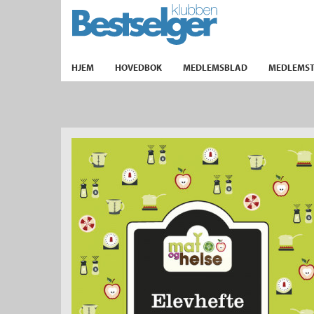
TIL FORSIDEN
HJEM
HOVEDBOK
MEDLEMSBLAD
MEDLEMST
k
lad
ilbud
m
aver
ice