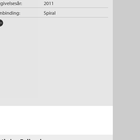
givelsesår:
2011
nnbinding:
Spiral
rlag:
Cappelen Damm
råk:
Bokmål
SBN/EAN:
9788202320713
tall sider:
104
lustratør:
van Santen, Jørgen
æreplan:
Kunnskapsløftet
g:
Mat og helse
vå:
5. trinn, 6. trinn, 7. trinn
omponent:
Temahefte