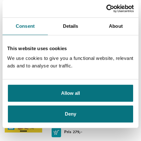
Serie:
Albert Åberg
Hokus pokus, Albert Åberg!
Consent
Details
About
Albert Åberg /
Gunilla Bergström
Innbundet
This website uses cookies
Medlem
99,–
Kjøp
We use cookies to give you a functional website, relevant
229,–
Ikke medlem
229,–
ads and to analyse our traffic.
Albert Åberg begynner på
Allow all
skolen
Albert Åberg /
Gunilla Bergström
Deny
Innbundet
Kjøp
Pris
279,–