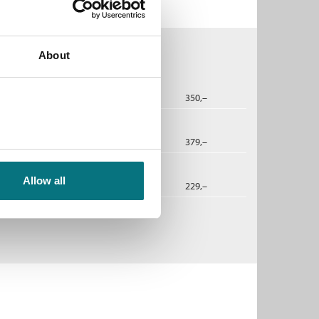
About
2020
350,–
dbok
2020
379,–
Allow all
2021
229,–