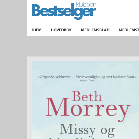
TIL FORSIDEN
HJEM
HOVEDBOK
MEDLEMSBLAD
MEDLEMST
k
lad
ilbud
m
aver
ice