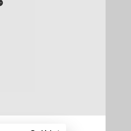
rlag:
Bazar
råk:
Bokmål
SBN/EAN:
9788202664374
tegori:
Romaner
,
Romaner
og
Skjønnlitteratur
pibeskyttelse:
Vannmerket
lformat:
EPUB
iginaltittel:
Saving Missy