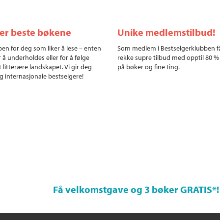
ler beste bøkene
Unike medlemstilbud!
en for deg som liker å lese – enten
Som medlem i Bestselgerklubben f
r å underholdes eller for å følge
rekke supre tilbud med opptil 80 %
 litterære landskapet. Vi gir deg
på bøker og fine ting.
g internasjonale bestselgere!
Få velkomstgave og 3 bøker GRATIS
*!