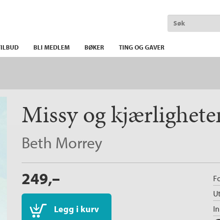
ILBUD
BLI MEDLEM
BØKER
TING OG GAVER
Missy og kjærlighet
Beth Morrey
249,–
Fo
Ut
Legg i kurv
I