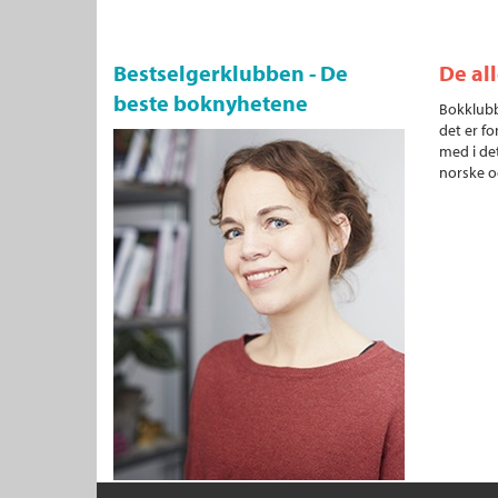
Bestselgerklubben - De
De al
beste boknyhetene
Bokklubb
det er fo
med i det
norske o