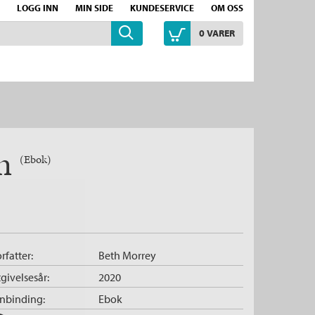
LOGG INN
MIN SIDE
KUNDESERVICE
OM OSS
0
VARER
en
(Ebok)
rfatter:
Beth Morrey
givelsesår:
2020
nnbinding:
Ebok