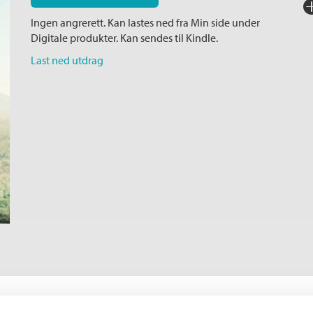
Fo
Ingen angrerett. Kan lastes ned fra Min side under
Sp
Digitale produkter. Kan sendes til Kindle.
I
Last ned utdrag
Ka
Ko
Fi
Or