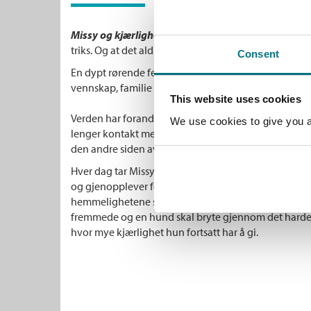
Missy og kjærligheten
viser oss at det aldri er for 
triks. Og at det aldri er for sent å begynne å elske.
Consent
En dypt rørende feiring av hvordan helt vanlige dag
vennskap, familie og evnen til å tilgi seg selv.
This website uses cookies
Verden har forandret seg rundt Missy Carmichael. I e
We use cookies to give you a 
lenger kontakt med datteren sin. Sønnen hennes og
den andre siden av kloden, og hennes store kjærlighe
Hver dag tar Missy et lite glass sherry, skrubber kjøk
og gjenopplever fortiden – men det er alle feilskrit
hemmelighetene som gjør seg mest gjeldende. Det sis
fremmede og en hund skal bryte gjennom det harde 
hvor mye kjærlighet hun fortsatt har å gi.