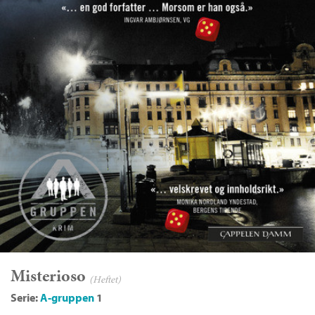
Misterioso
(Heftet)
Serie:
A-gruppen
1