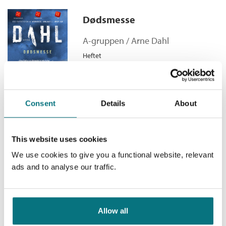
Bokmål
Innbundet
2011
99,–
Kategori:
Krim og spenning
og
Krim og
mysterier
Misterioso
Dødsmesse
Antall sider:
352
Bokmål
Nedlastbar lydbok
2018
399,–
A-gruppen /
Arne Dahl
Originaltittel:
Misterioso
Misterioso
Heftet
Oversatt av:
Blomgren, Einar
Bokmål
Ebok
2019
249,–
Kjøp
Pris
229,–
Serie:
A-gruppen
Serienummer:
1
Consent
Details
About
Underverkene
This website uses cookies
We use cookies to give you a functional website, relevant
Nova-gruppen /
Arne Dahl
ads and to analyse our traffic.
Heftet
Kjøp
Pris
229,–
Allow all