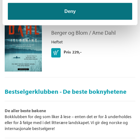
Deny
Isløsning
Berger og Blom /
Arne Dahl
Heftet
Kjøp
Pris
229,–
Bestselgerklubben - De beste boknyhetene
De aller beste bøkene
Bokklubben for deg som liker å lese – enten det er for å underholdes
eller for å følge med i det litterære landskapet. Vi gir deg norske og
internasjonale bestselgere!