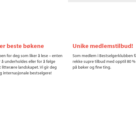
ler beste bøkene
Unike medlemstilbud!
en for deg som liker å lese – enten
Som medlem i Bestselgerklubben f
r å underholdes eller for å følge
rekke supre tilbud med opptil 80 %
 litterære landskapet. Vi gir deg
på bøker og fine ting.
g internasjonale bestselgere!