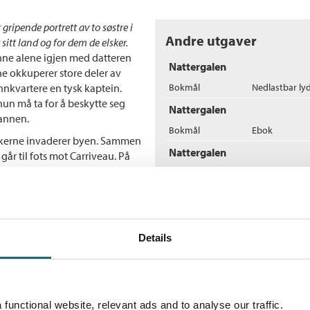
gripende portrett av to søstre i
Andre utgaver
r sitt land og for dem de elsker.
ianne alene igjen med datteren
Nattergalen
rne okkuperer store deler av
nnkvartere en tysk kaptein.
Bokmål
Nedlastbar ly
hun må ta for å beskytte seg
Nattergalen
annen.
Bokmål
Ebok
 tyskerne invaderer byen. Sammen
Nattergalen
år til fots mot Carriveau. På
ld og møter en ung
Bokmål
Nedlastbar ly
Men da han svikter henne, må
seg inn i motstandskampen, og
Flere bøker av Kristin
re og kjempe for et fritt
V
Details
Kr
 karakterer, handling og følelser,
He
lende
functional website, relevant ads and to analyse our traffic.