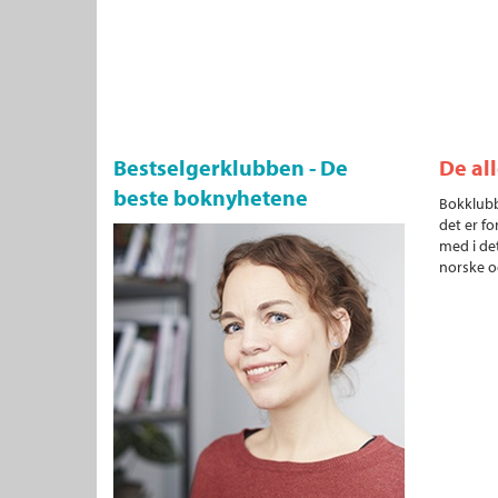
Bestselgerklubben - De
De al
beste boknyhetene
Bokklubb
det er fo
med i det
norske o