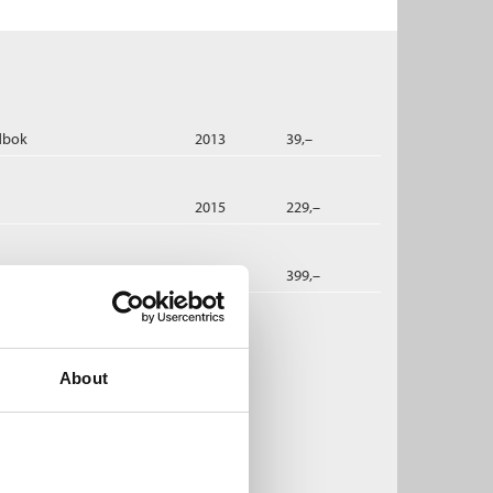
dbok
2013
39,–
2015
229,–
dbok
2017
399,–
 Hannah:
enninner til evig tid
About
istin Hannah
ftet
Medlem
201,–