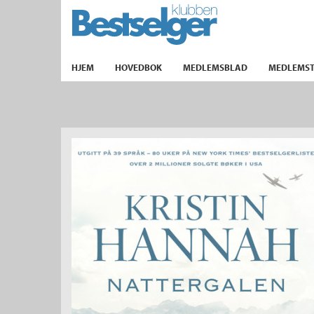
TIL FORSIDEN
HJEM
HOVEDBOK
MEDLEMSBLAD
MEDLEMST
k
lad
ilbud
m
aver
ice