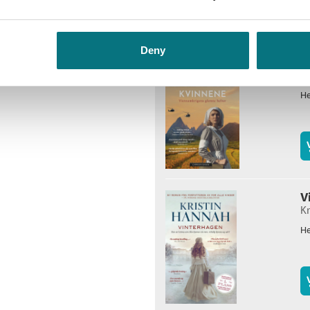
Deny
K
Kr
He
V
Kr
He