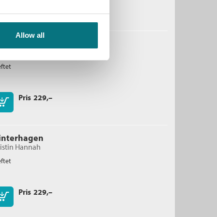
Kjøp
Ikke medlem
229,–
229,–
Allow all
vinnene
istin Hannah
ftet
Pris
229,–
Kjøp
interhagen
istin Hannah
ftet
Pris
229,–
Kjøp