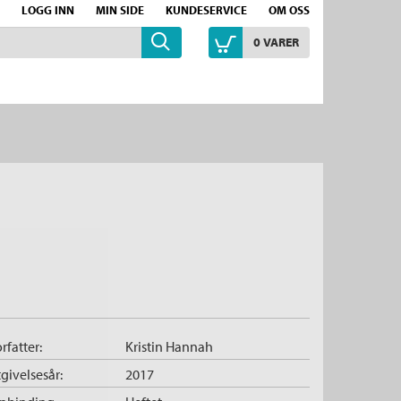
LOGG INN
MIN SIDE
KUNDESERVICE
OM OSS
0
VARER
rfatter:
Kristin Hannah
givelsesår:
2017