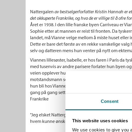
Nattergalen
av bestselgerforfatter Kristin Hannah er et 
det okkuperte Frankrike
,
og hva de er villige til å ofre fo
Året er 1938. I den lille franske byen Carriveau er V
Sophie etter at mannen er reist til fronten. Da tyske
landet, må Vianne velge mellom å miste huset eller i
Dette er bare det første av en rekke vanskelige valg 
selv og datteren mens hun venter på nytt om ektem
Viannes lillesøster, Isabelle, er hos faren i Paris da
med tusenvis av andre parisere forlater hun byen og g
veien opplever hun krigens grusomheter på nært ho
motstandsmann som hun forelsker seg hodestups i. 
hun bli hos Vianne i Carriveau. Der kaster Isabelle 
gang på gang setter hun livet på spill for å redde and
Frankrike
Consent
"Jeg elsket Nattergalen av Kristin Hannah (...); sterke
hvem kunne ønske seg mer av en roman?" Isabel Al
This website uses cookies
We use cookies to give you a 