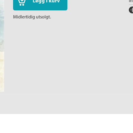
Legg i kurv
I
Fo
Midlertidig utsolgt.
Sp
I
Ka
An
Or
Ov