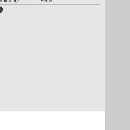
nnbinding:
Heftet
rlag:
Cappelen Damm
råk:
Bokmål
SBN/EAN:
9788202545567
tegori:
Romaner
tall sider:
496
iginaltittel:
The Nightingale
ersatt av:
Sævold, Ann Magritt