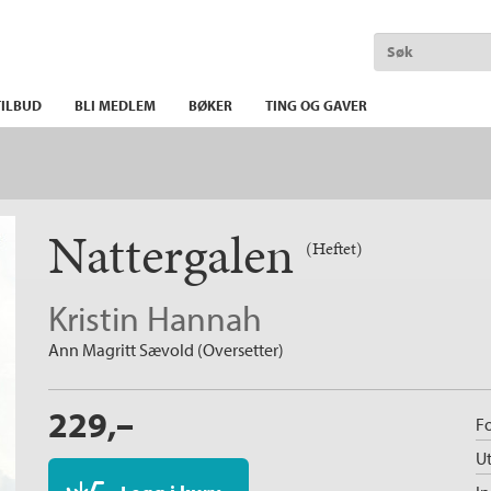
ILBUD
BLI MEDLEM
BØKER
TING OG GAVER
Nattergalen
(Heftet)
Kristin Hannah
Ann Magritt Sævold (Oversetter)
229,–
Fo
Ut