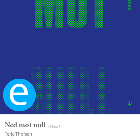
Ebok
Ned mot null
(Ebok)
Terje Thorsen