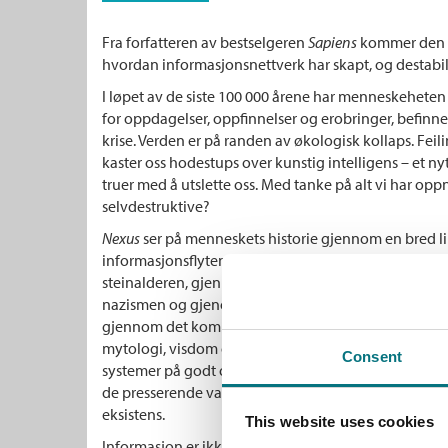
Fra forfatteren av bestselgeren
Sa
piens
kommer den b
hvordan informasjonsnettverk har skapt, og destabili
I løpet av de siste 100 000 årene har menneskeheten bl
for oppdagelser, oppfinnelser og erobringer, befinner 
krise. Verden er på randen av økologisk kollaps. Feil
kaster oss hodestups over kunstig intelligens – et n
truer med å utslette oss. Med tanke på alt vi har oppn
selvdestruktive?
Nexus
ser på menneskets historie gjennom en bred li
informasjonsflyten har formet oss. Yuval Noah Harari
steinalderen, gjennom kanoniseringen av Bibelen, h
nazismen og gjenoppblomstringen av populismen, og
gjennom det komplekse forholdet mellom informasj
mytologi, visdom og makt. Han utforsker hvordan ul
Consent
systemer på godt og vondt har brukt informasjon for
de presserende valgene vi står overfor når ikke-menn
eksistens.
This website uses cookies
Informasjon er ikke sannhetens råmateriale; det er h