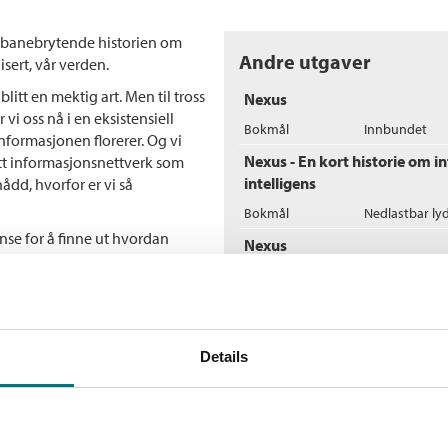
anebrytende historien om
Andre utgaver
sert, vår verden.
itt en mektig art. Men til tross
Nexus
vi oss nå i en eksistensiell
Bokmål
Innbundet
informasjonen florerer. Og vi
Nexus - En kort historie om i
ytt informasjonsnettverk som
intelligens
ådd, hvorfor er vi så
Bokmål
Nedlastbar ly
nse for å finne ut hvordan
Nexus
 tar leseren med fra
Bokmål
Heftet
eksejakten, stalinismen,
 oppfordrer oss til å tenke
Flere bøker av Yuval N
on og sannhet, byråkrati og
ike samfunn og politiske
Details
S
 å nå sine mål. Og han tar opp
e
eskelig intelligens truer vår
Y
E
eller ikke bare et våpen.
Nexus