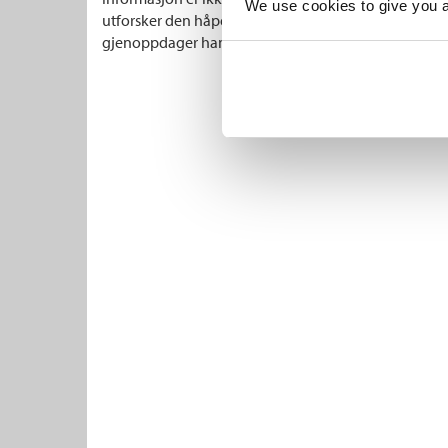
We use cookies to give you a 
utforsker den håpefulle middelveien mellom disse y
gjenoppdager han egenskapene som gjør oss til me