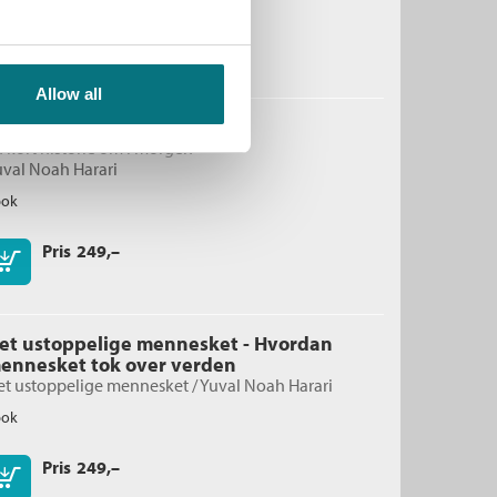
Pris
249,–
Kjøp
Allow all
omo deus
 kort historie om i morgen
uval Noah Harari
bok
Pris
249,–
Kjøp
et ustoppelige mennesket - Hvordan
ennesket tok over verden
et ustoppelige mennesket /
Yuval Noah Harari
bok
Pris
249,–
Kjøp