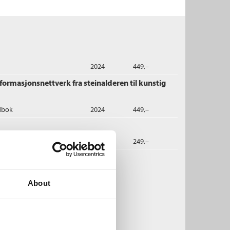
2024
449,–
nformasjonsnettverk fra steinalderen til kunstig
dbok
2024
449,–
2025
249,–
oah Harari:
About
apiens
n kort historie om menneskeheten
uval Noah Harari
bok