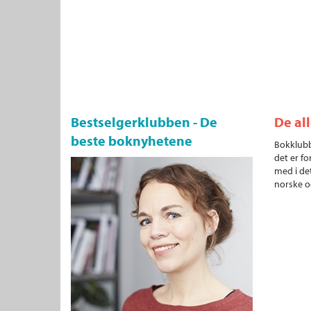
Bestselgerklubben - De
De al
beste boknyhetene
Bokklubb
det er fo
med i det
norske o