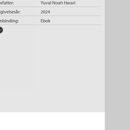
rfatter:
Yuval Noah Harari
givelsesår:
2024
nnbinding:
Ebok
rlag:
Cappelen Damm
råk:
Bokmål
SBN/EAN:
9788202841621
tegori:
Politikk og samfunn
og
Dokumentar og fakta
pibeskyttelse:
Vannmerket
lformat:
EPUB
iginaltittel:
Nexus. A Brief History of
Information Networks from
the Stone Age to AI
ersatt av:
Stokseth, Lene