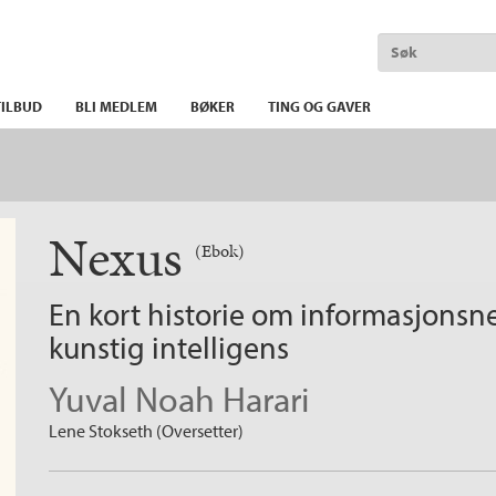
ILBUD
BLI MEDLEM
BØKER
TING OG GAVER
Nexus
(Ebok)
En kort historie om informasjonsnettverk fra steinalderen til
kunstig intelligens
Yuval Noah Harari
Lene Stokseth (Oversetter)