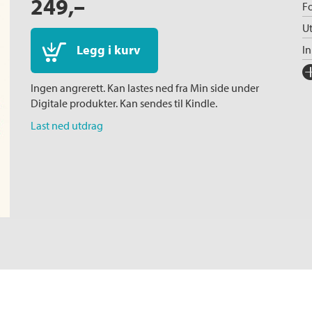
249,–
Fo
Ut
Legg i kurv
I
Fo
Ingen angrerett. Kan lastes ned fra Min side under
Sp
Digitale produkter. Kan sendes til Kindle.
I
Last ned utdrag
Ka
Ko
Fi
Or
Ov