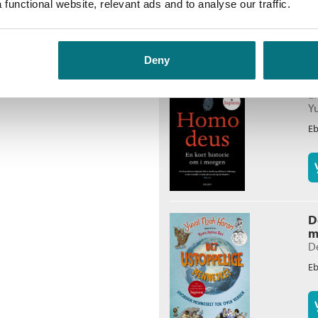
functional website, relevant ads and to analyse our traffic.
tterpunktene, og på veien
nnesker.
Deny
H
En
Y
E
D
m
D
E