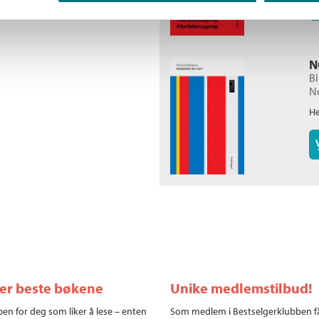
N
B
N
He
ler beste bøkene
Unike medlemstilbud!
en for deg som liker å lese – enten
Som medlem i Bestselgerklubben f