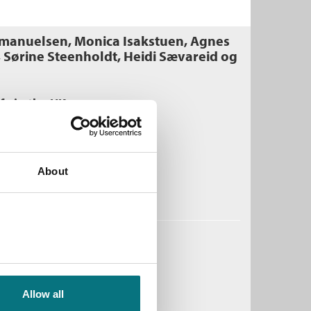
Emanuelsen, Monica Isakstuen, Agnes
 Sørine Steenholdt, Heidi Sævareid og
ife in the UK
eidi Sævareid
ftet
About
Medlem
70,–
Kjøp
Ikke medlem
80,–
80,–
nstendig og verdighet
onica Isakstuen
ftet
Allow all
Medlem
70,–