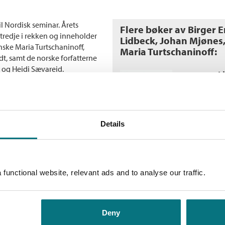
til Nordisk seminar. Årets
Flere bøker av Birger 
n tredje i rekken og inneholder
Lidbeck, Johan Mjønes,
inske Maria Turtschaninoff,
Maria Turtschaninoff:
t, samt de norske forfatterne
 og Heidi Sævareid.
L
H
He
Details
A
functional website, relevant ads and to analyse our traffic.
M
He
Deny