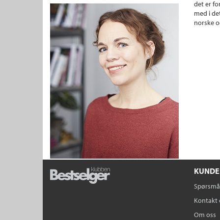
det er fo
med i det
norske o
KUNDE
Spørsmål
Kontakt 
Om oss