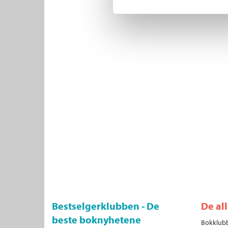
Bestselgerklubben - De
De al
beste boknyhetene
Bokklubb