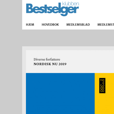
TIL FORSIDEN
HJEM
HOVEDBOK
MEDLEMSBLAD
MEDLEMST
k
lad
ilbud
m
aver
ice