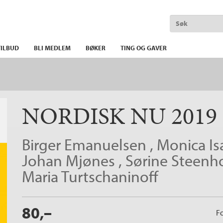
ILBUD
BLI MEDLEM
BØKER
TING OG GAVER
NORDISK NU 2019
Birger Emanuelsen
,
Monica Is
Johan Mjønes
,
Sørine Steenh
Maria Turtschaninoff
80,–
Fo