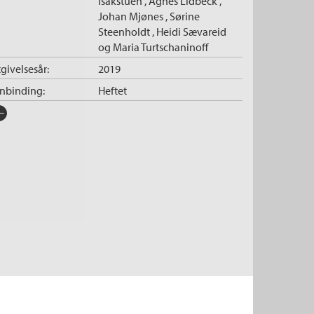
Isakstuen
,
Agnes Lidbeck
,
Johan Mjønes
,
Sørine
Steenholdt
,
Heidi Sævareid
og
Maria Turtschaninoff
givelsesår:
2019
nnbinding:
Heftet
rlag:
Flamme Forlag
råk:
Bokmål
SBN/EAN:
9788282883344
tegori:
Romaner
tall sider:
24