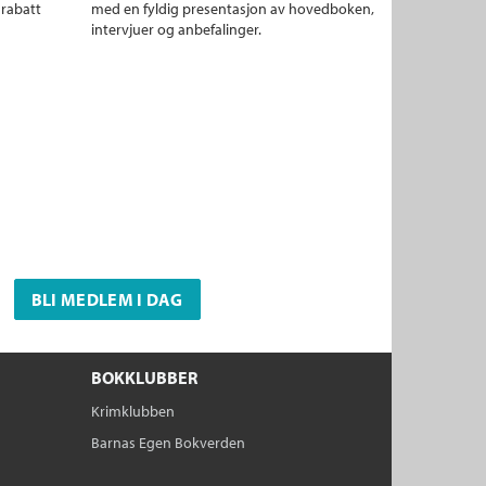
 rabatt
med en fyldig presentasjon av hovedboken,
intervjuer og anbefalinger.
BLI MEDLEM I DAG
BOKKLUBBER
Krimklubben
Barnas Egen Bokverden