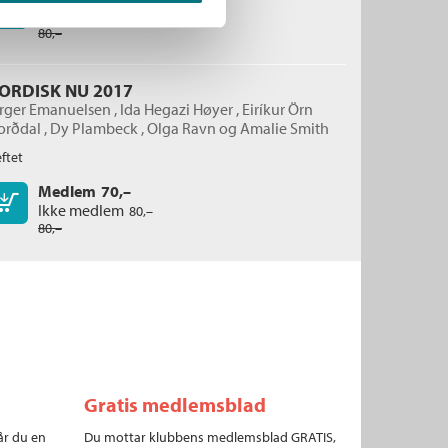
Kjøp
Ikke medlem
80,–
80,–
ORDISK NU 2017
irger Emanuelsen
,
Ida Hegazi Høyer
,
Eiríkur Örn
orðdal
,
Dy Plambeck
,
Olga Ravn
og
Amalie Smith
ftet
Medlem
70,–
Kjøp
Ikke medlem
80,–
80,–
Gratis medlemsblad
år du en
Du mottar klubbens medlemsblad GRATIS,