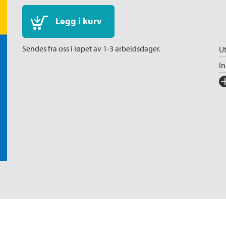
Legg i kurv
Sendes fra oss i løpet av 1-3 arbeidsdager.
Ut
I
Fo
Sp
I
Ka
An