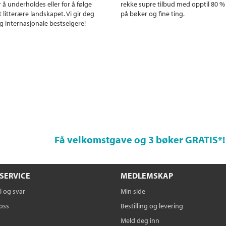
r å underholdes eller for å følge
rekke supre tilbud med opptil 80 %
 litterære landskapet. Vi gir deg
på bøker og fine ting.
g internasjonale bestselgere!
Få velkomstgave og 3 bøker GRATIS
*!
SERVICE
MEDLEMSKAP
 og svar
Min side
oss
Bestilling og levering
Meld deg inn