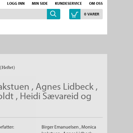
LOGG INN
MIN SIDE
KUNDESERVICE
OM OSS
0
VARER
(Heftet)
akstuen
,
Agnes Lidbeck
,
oldt
,
Heidi Sævareid
og
rfatter:
Birger Emanuelsen
,
Monica