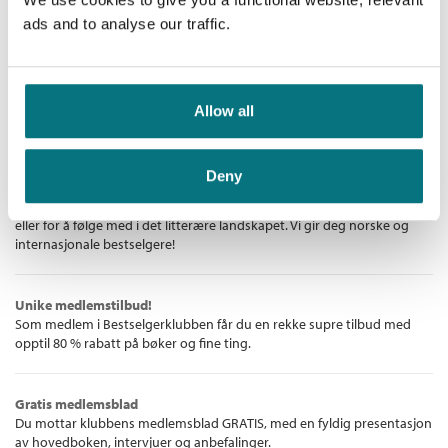
mann som levde for ti tusen år siden, en begavet håndverker
Medlem
149,–
Kjøp
ads and to analyse our traffic.
399,–
med verktøy i stein, hugget av stein.
Ikke medlem
399,–
Alt henger sammen med alt, sier noen. Men sammenhengene
kan være uklare, tilfeldige og nesten alltid usynlige for dem
som kommer letende noen hundre år senere. Det betyr ikke at
Allow all
Bestselgerklubben - De beste boknyhetene
alt ligger i mørke – denne boken består av 25 kikkhull inn i
historien om Norge.
Deny
De aller beste bøkene
Bokklubben for deg som liker å lese – enten det er for å underholdes
eller for å følge med i det litterære landskapet. Vi gir deg norske og
internasjonale bestselgere!
Unike medlemstilbud!
Som medlem i Bestselgerklubben får du en rekke supre tilbud med
opptil 80 % rabatt på bøker og fine ting.
Gratis medlemsblad
Du mottar klubbens medlemsblad GRATIS, med en fyldig presentasjon
av hovedboken, intervjuer og anbefalinger.