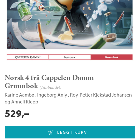
Norsk 4 frå Cappelen Damm
Grunnbok
(Innbundet)
Karine Aambø
,
Ingeborg Anly
,
Roy-Petter Kjekstad Johansen
og
Anneli Klepp
529,–