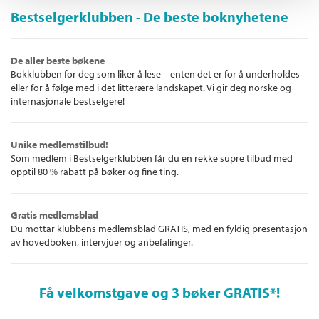
Arbeidsbok fra Cappelen Damm
.
Bestselgerklubben - De beste boknyhetene
Bøkene kan brukes sammen med
SKOLEN fra Cappelen
Damm
.
De aller beste bøkene
Bokklubben for deg som liker å lese – enten det er for å underholdes
eller for å følge med i det litterære landskapet. Vi gir deg norske og
internasjonale bestselgere!
Unike medlemstilbud!
Som medlem i Bestselgerklubben får du en rekke supre tilbud med
opptil 80 % rabatt på bøker og fine ting.
Gratis medlemsblad
Du mottar klubbens medlemsblad GRATIS, med en fyldig presentasjon
av hovedboken, intervjuer og anbefalinger.
Få velkomstgave og 3 bøker GRATIS
*!