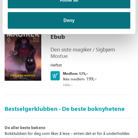
199,–
Deny
Den siste magiker 2: Belz og
Ebub
Den siste magiker /
Sigbjørn
Mostue
Heftet
Medlem
175,–
Kjøp
199,–
Ikke medlem
199,–
Bestselgerklubben - De beste boknyhetene
De aller beste bøkene
Bokklubben for deg som liker å lese – enten det er for å underholdes