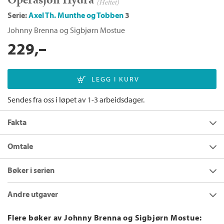
(Heftet)
Serie:
Axel Th. Munthe og Tobben
3
Johnny Brenna
og
Sigbjørn Mostue
229,–
Sendes fra oss i løpet av 1-3 arbeidsdager.
Fakta
Forfatter:
Johnny Brenna
og
Sigbjørn
Omtale
Mostue
En jødisk ungdom blir brutalt kjørt ned og kvestet for livet.
Utgivelsesår:
2015
Bøker i serien
Samme natt settes det fyr på boligen til en fremtredende, men
Innbinding:
Heftet
kontroversiell norsk politiker. Tobarnsmoren omkommer i
Andre utgaver
flammene. Dette er bare opptakten til en bølge av voldelige
Forlag:
Cappelen Damm
anslag mot den norske befolkningen. Ugjerningene er filmet,
Språk:
Bokmål
Operasjon Hydra
Flere bøker av Johnny Brenna og Sigbjørn Mostue:
og legges ut på nettet etterfulgt av teksten: «Øye for øye».