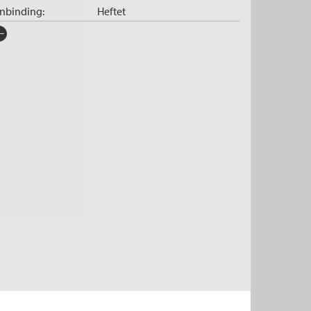
nnbinding:
Heftet
rlag:
Cappelen Damm
råk:
Bokmål
SBN/EAN:
9788202542764
tegori:
Reise
tall sider:
504