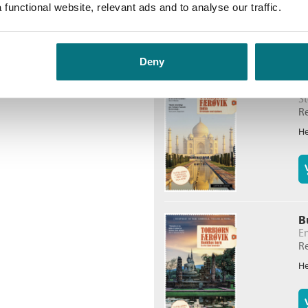
functional website, relevant ads and to analyse our traffic.
Deny
I
S
Re
He
B
En
Re
He