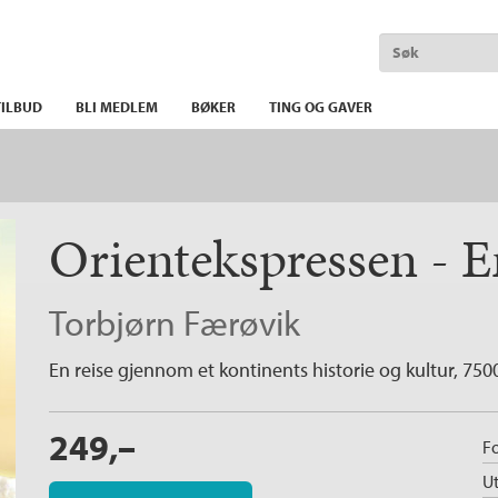
ILBUD
BLI MEDLEM
BØKER
TING OG GAVER
Orientekspressen - E
Torbjørn Færøvik
En reise gjennom et kontinents historie og kultur, 75
249,–
Fo
Ut