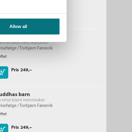
Pris
279,–
Kjøp
Allow all
ndia
tevnemøte med skjebnen
isefølge /
Torbjørn Færøvik
ftet
Pris
249,–
Kjøp
uddhas barn
 reise blant mennesker
isefølge /
Torbjørn Færøvik
ftet
Pris
249,–
Kjøp