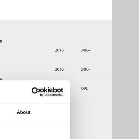
e
2016
349,–
2016
249,–
e
dbok
2017
349,–
n Færøvik:
About
idtens rike
 vandring i Kinas historie
orbjørn Færøvik
ftet