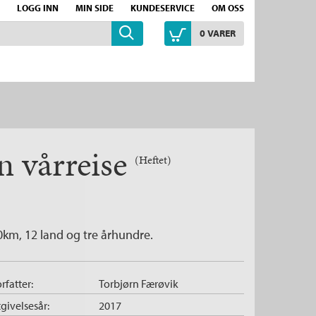
LOGG INN
MIN SIDE
KUNDESERVICE
OM OSS
0
VARER
n vårreise
(Heftet)
00km, 12 land og tre århundre.
rfatter:
Torbjørn Færøvik
givelsesår:
2017