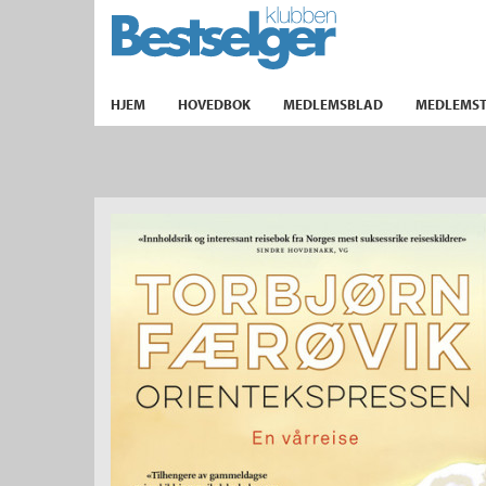
TIL FORSIDEN
HJEM
HOVEDBOK
MEDLEMSBLAD
MEDLEMST
k
lad
ilbud
m
aver
ice