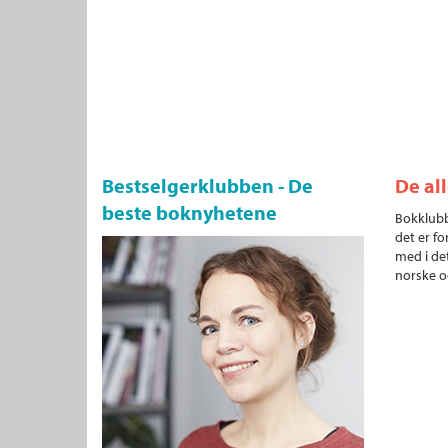
Bestselgerklubben - De
De al
beste boknyhetene
Bokklubb
det er fo
med i det
norske o