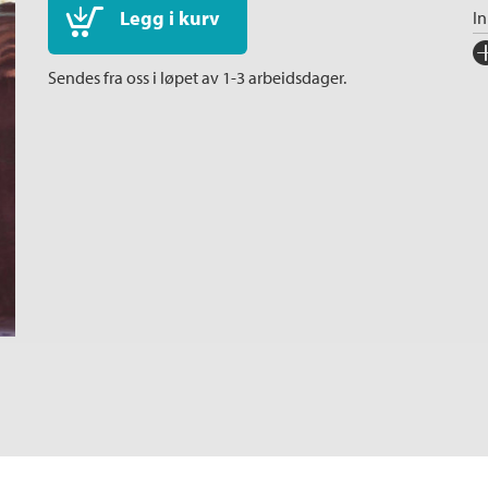
Legg i kurv
I
Fo
Sendes fra oss i løpet av 1-3 arbeidsdager.
Sp
I
Ka
An