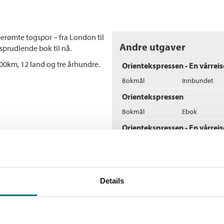
berømte togspor – fra London til
Andre utgaver
sprudlende bok til nå.
500km, 12 land og tre århundre.
Orientekspressen - En vårreis
Bokmål
Innbundet
Orientekspressen
Bokmål
Ebok
Orientekspressen - En vårreis
Bokmål
Nedlastbar ly
Flere bøker av Torbjør
Details
M
En
T
He