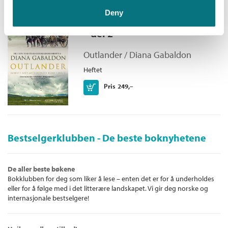
Arizona Republic
Deny
Skrevet med mitt hjertes blod
«Det er som å være der. Utrolig intenst.»
– del 2
Fantasyismorefun.com
«For en fantastisk historie!»
Outlander /
Diana Gabaldon
AnotherLookBookReviews
Heftet
Kjøp
Pris
249,–
Bestselgerklubben - De beste boknyhetene
De aller beste bøkene
Bokklubben for deg som liker å lese – enten det er for å underholdes
eller for å følge med i det litterære landskapet. Vi gir deg norske og
internasjonale bestselgere!