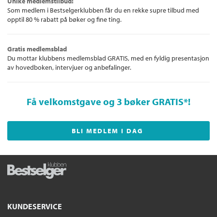
Unike medlemstilbud!
Som medlem i Bestselgerklubben får du en rekke supre tilbud med
opptil 80 % rabatt på bøker og fine ting.
Gratis medlemsblad
Du mottar klubbens medlemsblad GRATIS, med en fyldig presentasjon
av hovedboken, intervjuer og anbefalinger.
Få velkomstgave og 3 bøker GRATIS
*!
BLI MEDLEM I DAG
KUNDESERVICE