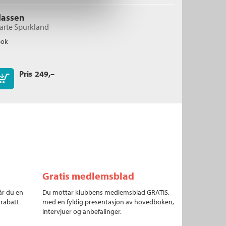
lassen
arte Spurkland
bok
Pris
249,–
Kjøp
Gratis medlemsblad
år du en
Du mottar klubbens medlemsblad GRATIS,
 rabatt
med en fyldig presentasjon av hovedboken,
intervjuer og anbefalinger.