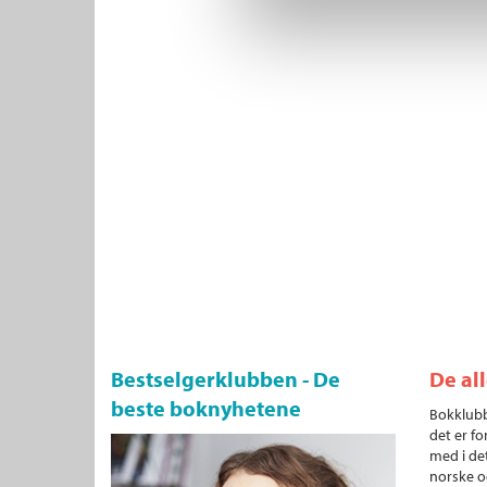
Bestselgerklubben - De
De al
beste boknyhetene
Bokklubb
det er fo
med i det
norske o