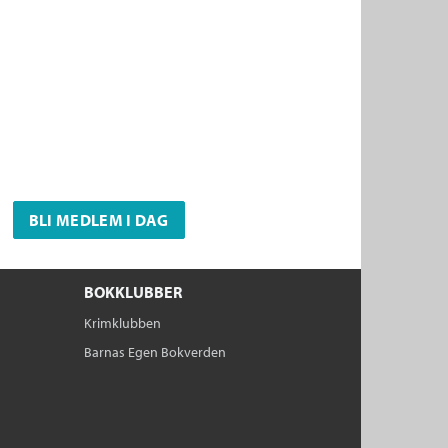
BLI MEDLEM I DAG
BOKKLUBBER
Krimklubben
Barnas Egen Bokverden