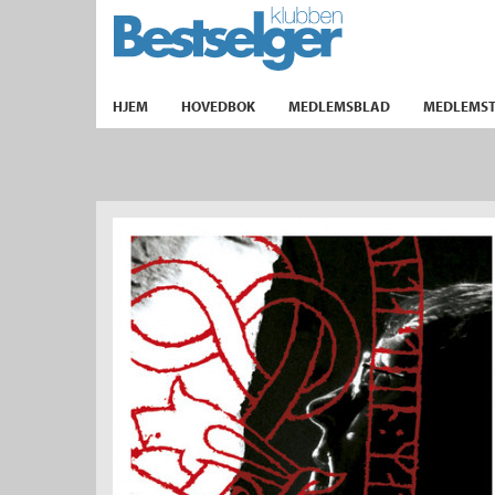
TIL FORSIDEN
HJEM
HOVEDBOK
MEDLEMSBLAD
MEDLEMST
k
lad
ilbud
m
aver
ice