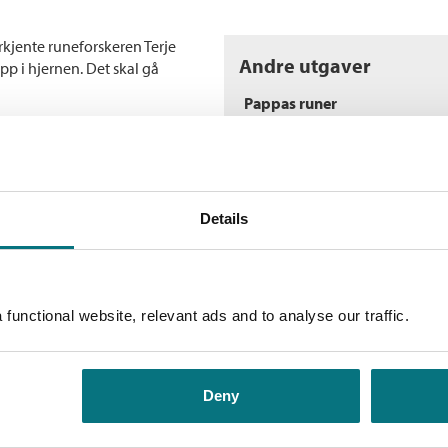
rkjente runeforskeren Terje
Andre utgaver
pp i hjernen. Det skal gå
Pappas runer
om hans siste manuskript,
Bokmål
Innbunde
nnes ristet inn i stener, pinner,
Pappas runer
 som levde her før oss - og hva
n i farens særegne og
Bokmål
Heftet
Details
Flere bøker av Marte S
n man har sett opp til hele
oyalitet, fortvilelse,
skrivende folk.
U
functional website, relevant ads and to analyse our traffic.
M
E
Deny