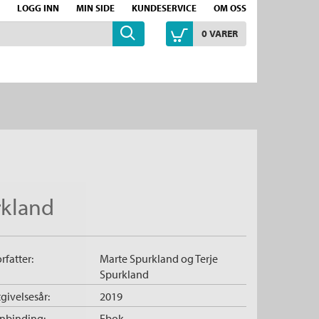
LOGG INN
MIN SIDE
KUNDESERVICE
OM OSS
0
VARER
rkland
rfatter:
Marte Spurkland
og
Terje
Spurkland
givelsesår:
2019
nnbinding:
Ebok