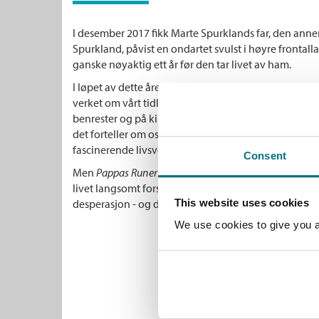
I desember 2017 fikk Marte Spurklands far, den anne
Spurkland, påvist en ondartet svulst i høyre frontalla
ganske nøyaktig ett år før den tar livet av ham.
I løpet av dette året går far og datter sammen gjenn
verket om vårt tidligste skriftspråk slik det femdeles fi
benrester og på kirkevegger, hva det forteller om de
det forteller om oss. Det blir en datters siste reise in
fascinerende livsverk.
Consent
Men
Pappas Runer
er like mye beretningen om å se de
livet langsomt forsvinne: En fortelling om kjærlighet, l
desperasjon - og de 24 tegnene som gjorde oss til et 
This website uses cookies
We use cookies to give you a 