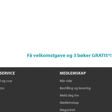
Få velkomstgave og 3 bøker GRATIS
*!
SERVICE
MEDLEMSKAP
 og svar
Min side
oss
Bestilling og levering
Meld deg inn
Medlemskap
Magasinet