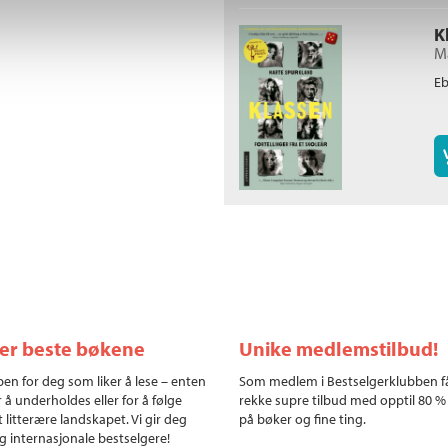
K
M
E
ler beste bøkene
Unike medlemstilbud!
en for deg som liker å lese – enten
Som medlem i Bestselgerklubben f
r å underholdes eller for å følge
rekke supre tilbud med opptil 80 %
 litterære landskapet. Vi gir deg
på bøker og fine ting.
g internasjonale bestselgere!