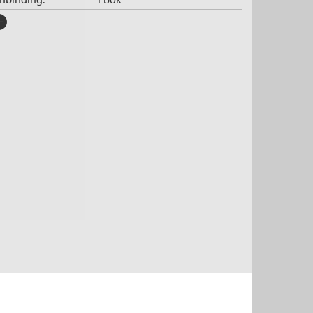
rlag:
Cappelen Damm
råk:
Bokmål
SBN/EAN:
9788202596408
tegori:
Biografier og memoarer
,
Dokumentar og fakta
og
Biografier og memoarer
pibeskyttelse:
Vannmerket
lformat:
EPUB