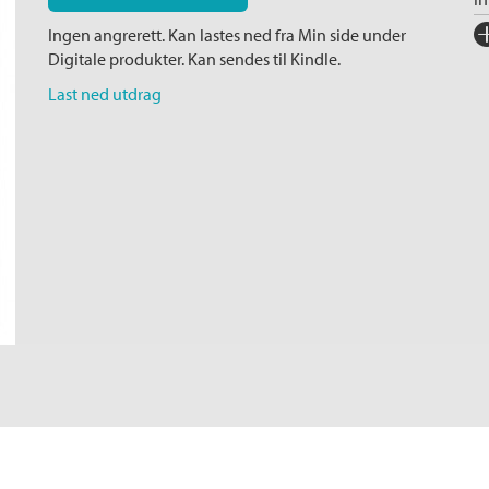
Fo
Ingen angrerett. Kan lastes ned fra Min side under
Digitale produkter. Kan sendes til Kindle.
Sp
Last ned utdrag
I
Ka
Ko
Fi