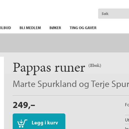
ILBUD
BLI MEDLEM
BØKER
TING OG GAVER
Pappas runer
(Ebok)
Marte Spurkland
og
Terje Spu
249,–
Fo
Ut
Legg i kurv
I