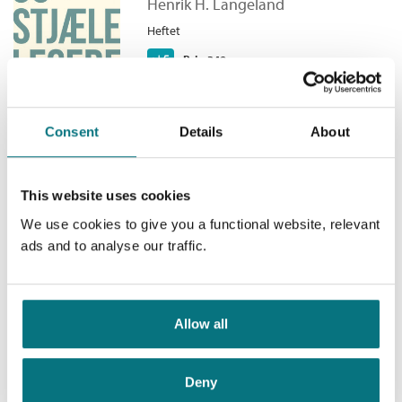
Henrik H. Langeland
Tredje bind i Langelands Oslo-syklus er en frittstående
Bokmål
Nedlastbar lydbok
2021
429,–
Heftet
fortelling om savn, lojalitet og sårbarhet i byens sprikende
realiteter tidlig på 1990-tallet.
Kjøp
Pris
349,–
Consent
Details
About
Makten og æren
Det som er mitt
This website uses cookies
Henrik H. Langeland
We use cookies to give you a functional website, relevant
Heftet
ads and to analyse our traffic.
Kjøp
Pris
229,–
Allow all
Showtime!
Deny
Henrik H. Langeland