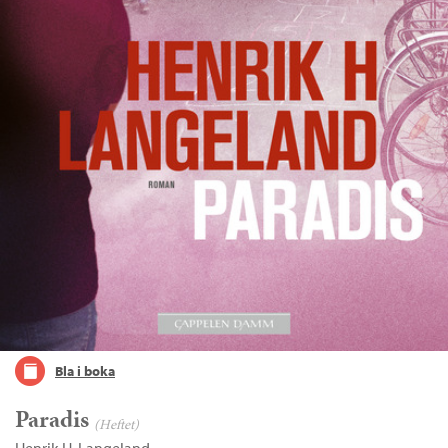
Bla i boka
Paradis
(Heftet)
Henrik H. Langeland