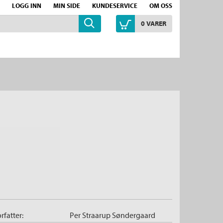
LOGG INN
MIN SIDE
KUNDESERVICE
OM OSS
0
VARER
rfatter:
Per Straarup Søndergaard