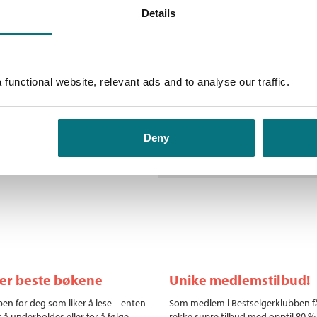
Details
vis har de kjempet mot FC
Flere bøker av Per Str
ste lag. Les om klubbens mange
 Ronaldo og Jude Bellingham
V
Fo
functional website, relevant ads and to analyse our traffic.
In
Deny
ler beste bøkene
Unike medlemstilbud!
en for deg som liker å lese – enten
Som medlem i Bestselgerklubben f
r å underholdes eller for å følge
rekke supre tilbud med opptil 80 %