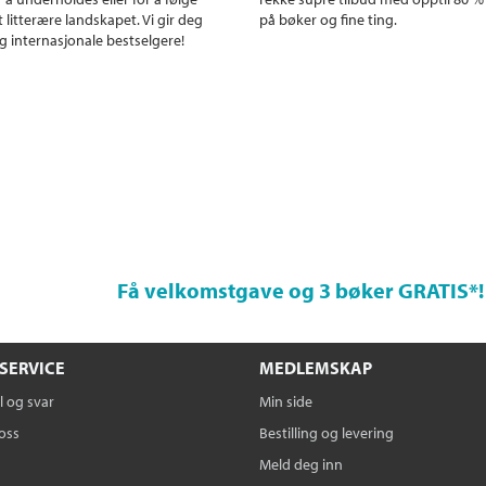
 litterære landskapet. Vi gir deg
på bøker og fine ting.
g internasjonale bestselgere!
Få velkomstgave og 3 bøker GRATIS
*!
SERVICE
MEDLEMSKAP
 og svar
Min side
oss
Bestilling og levering
Meld deg inn