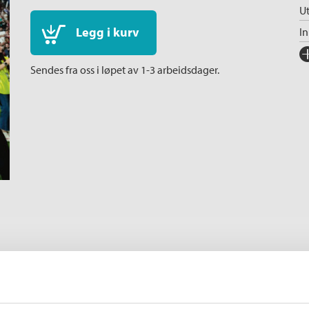
Ut
Legg i kurv
I
Fo
Sendes fra oss i løpet av 1-3 arbeidsdager.
Sp
I
Ka
Al
An
Or
Ov
Se