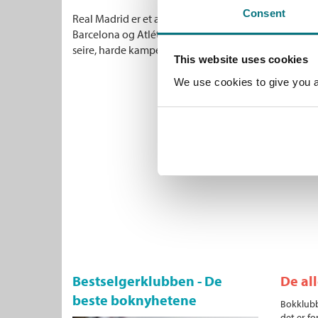
Consent
Real Madrid er et av verdens beste fotball-lag. I åre
Barcelona og Atlético Madrid om å være Spanias be
seire, harde kamper og store stjerner som Cristiano
This website uses cookies
We use cookies to give you a 
Bestselgerklubben - De
De al
beste boknyhetene
Bokklubb
det er fo