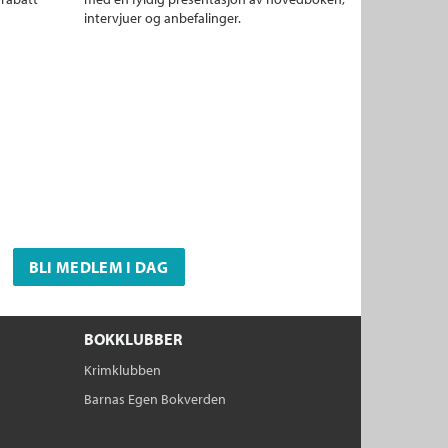
intervjuer og anbefalinger.
BLI MEDLEM I DAG
BOKKLUBBER
Krimklubben
Barnas Egen Bokverden