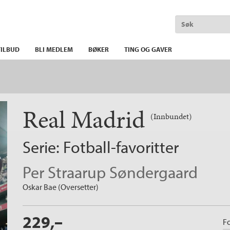
ILBUD
BLI MEDLEM
BØKER
TING OG GAVER
Real Madrid
(Innbundet)
Serie:
Fotball-favoritter
Per Straarup Søndergaard
Oskar Bae (Oversetter)
229,–
Fo