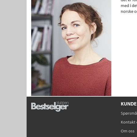
med i det
norske o
KUNDE
Spørsmål
Kontakt 
Om oss