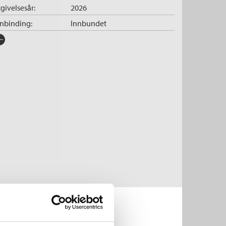
givelsesår:
2026
nnbinding:
Innbundet
rlag:
Cappelen Damm
råk:
Bokmål
SBN/EAN:
9788202913076
tegori:
Faktabøker
og
Småbarn
der:
6 - 9
tall sider:
40
iginaltittel:
Real Madrid
ersatt av:
Bae, Oskar
rie:
Fotball-favoritter