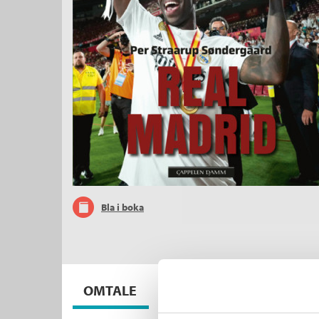
Bla i boka
OMTALE
BØKER I SERIEN