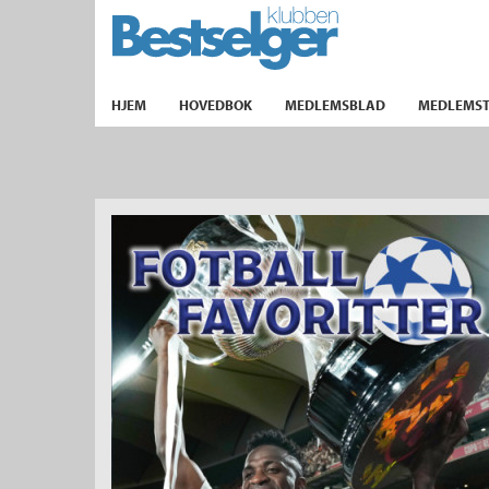
TIL FORSIDEN
HJEM
HOVEDBOK
MEDLEMSBLAD
MEDLEMST
k
lad
ilbud
m
aver
ice