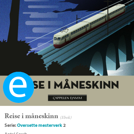
Ebok
Reise i måneskinn
(Ebok)
Serie:
Oversette mesterverk
2