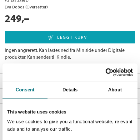
Antal Szerb
Éva Dobos (Oversetter)
249,–
Ingen angrerett. Kan lastes ned fra Min side under Digitale
produkter. Kan sendes til Kindle.
Last ned utdrag
Fakta
Consent
Details
About
Forfatter:
Antal Szerb
Omtale
Utgivelsesår:
2021
Reise i måneskinn
av ungarske Antal Szerb er en moderne
Bøker i serien
This website uses cookies
Innbinding:
Ebok
klassiker fra 1937. Den var en publikumssuksess i sin samtid, og
har beholdt sin aktualitet gjennom mer enn 80 år. I 2021
Forlag:
Cappelen Damm
We use cookies to give you a functional website, relevant
Andre utgaver
kommer den for første gang ut på norsk.
ads and to analyse our traffic.
Språk:
Bokmål
Ved romanens start er hovedpersonen Mihály på bryllupsreise i
Reise i måneskinn